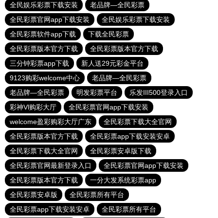
全民娱乐彩票下载安装
老品牌—全民彩票
全民彩票官网app下载安装
全民娱乐彩票下载安装
全民彩票软件app下载
下载全民彩票
全民彩票版本官方下载
全民彩票版本官方下载
三分钟彩票app下载
新人送29元彩金平台
9123购彩welcome中心
老品牌—全民彩票
老品牌—全民彩票
明发彩票平台
乐发III500登录入口
彩神Vl购彩大厅
全民彩票官网app下载安装
welcome盈彩购彩大厅广东
全民彩票下载大全官网
全民彩票版本官方下载
全民彩票app下载安装安卓
全民彩票下载大全官网
全民彩票安卓版下载
全民彩票官网最新登录入口
全民彩票官网app下载安装
全民彩票版本官方下载
一分大发系统彩票app
全民彩票安卓版
全民彩票所有平台
全民彩票app下载安装安卓
全民彩票所有平台