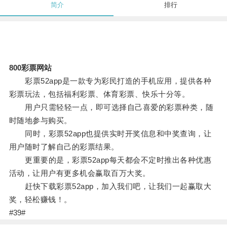
简介
排行
800彩票网站
彩票52app是一款专为彩民打造的手机应用，提供各种
彩票玩法，包括福利彩票、体育彩票、快乐十分等。
用户只需轻轻一点，即可选择自己喜爱的彩票种类，随
时随地参与购买。
同时，彩票52app也提供实时开奖信息和中奖查询，让
用户随时了解自己的彩票结果。
更重要的是，彩票52app每天都会不定时推出各种优惠
活动，让用户有更多机会赢取百万大奖。
赶快下载彩票52app，加入我们吧，让我们一起赢取大
奖，轻松赚钱！。
#39#