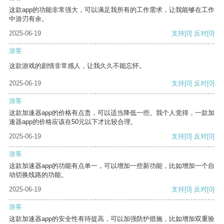
这款app的功能非常强大，可以满足我所有的工作需求，让我能够在工作
中游刃有余。
2025-06-19
支持
[0]
反对
[0]
游客
这款游戏的剧情非常感人，让我久久不能忘怀。
2025-06-19
支持
[0]
反对
[0]
游客
这款加速器app的价格有点贵，可以适当降低一些。我个人觉得，一款加
速器app的价格应该在50元以下才比较合理。
2025-06-19
支持
[0]
反对
[0]
游客
这款加速器app的功能有点单一，可以增加一些新功能，比如增加一个自
动切换线路的功能。
2025-06-19
支持
[0]
反对
[0]
游客
这款加速器app的安全性有待提高，可以加强防护措施，比如增加双重验