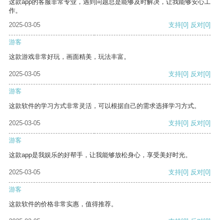
这款app的客服非常专业，遇到问题总是能够及时解决，让我能够安心工
作。
2025-03-05
支持
[0]
反对
[0]
游客
这款游戏非常好玩，画面精美，玩法丰富。
2025-03-05
支持
[0]
反对
[0]
游客
这款软件的学习方式非常灵活，可以根据自己的需求选择学习方式。
2025-03-05
支持
[0]
反对
[0]
游客
这款app是我娱乐的好帮手，让我能够放松身心，享受美好时光。
2025-03-05
支持
[0]
反对
[0]
游客
这款软件的价格非常实惠，值得推荐。