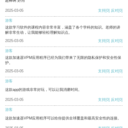
超棒啊 好用
2025-03-05
支持
[0]
反对
[0]
游客
这款学习软件的课程内容非常丰富，涵盖了各个学科的知识。老师的讲
解非常生动，让我能够轻松理解知识点。
2025-03-05
支持
[0]
反对
[0]
游客
这款加速器VPM应用程序已经为我们带来了无限的隐私保护和安全性保
护。
2025-03-05
支持
[0]
反对
[0]
游客
这款app的游戏非常好玩，可以让我消磨时间。
2025-03-05
支持
[0]
反对
[0]
游客
这款加速器VPM应用程序可以给你提供全球覆盖和最高安全性的连接。