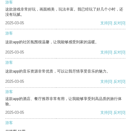
游客
这款游戏非常好玩，画面精美，玩法丰富。我已经玩了好几个小时，还
没有玩腻。
2025-03-05
支持
[0]
反对
[0]
游客
这款app的社区氛围很温馨，让我能够感受到家的温暖。
2025-03-05
支持
[0]
反对
[0]
游客
这款app的音乐资源非常优质，可以让我尽情享受音乐的魅力。
2025-03-05
支持
[0]
反对
[0]
游客
这款app的酒店、餐厅推荐非常有用，让我能够享受到高品质的旅行体
验。
2025-03-05
支持
[0]
反对
[0]
游客