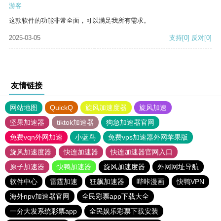
游客
这款软件的功能非常全面，可以满足我所有需求。
2025-03-05
支持
[0]
反对
[0]
友情链接
网站地图
QuickQ
旋风加速度器
旋风加速
坚果加速器
tiktok加速器
狗急加速器官网
免费vqn外网加速
小蓝鸟
免费vps加速器外网苹果版
旋风加速度器
快连加速器
快连加速器官网入口
原子加速器
快鸭加速器
旋风加速度器
外网网址导航
软件中心
雷霆加速
狂飙加速器
哔咔漫画
快鸭VPN
海外npv加速器官网
全民彩票app下载大全
一分大发系统彩票app
全民娱乐彩票下载安装