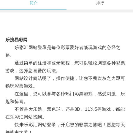
简介
排行
乐搜易彩网
乐彩汇网站登录是每位彩票爱好者畅玩游戏的必经之
路。
通过简单的注册和登录流程，您可以轻松浏览各种彩票
游戏，选择您喜爱的玩法。
网站设计简洁明了，操作便捷，让您不费吹灰之力即可
畅玩彩票游戏。
在这里，您可以参与各种热门彩票游戏，感受刺激、乐
趣和惊喜。
不管是大乐透、双色球，还是3D、11选5等游戏，都能
在乐彩汇网站找到。
快来乐彩汇网站登录，开启您的彩票之旅吧！愿您每天
都能中大奖！。