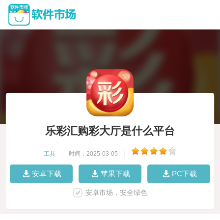
乐彩汇购彩大厅是什么平台
工具
|
时间：2025-03-05
|
安卓下载
苹果下载
PC下载
安卓市场，安全绿色