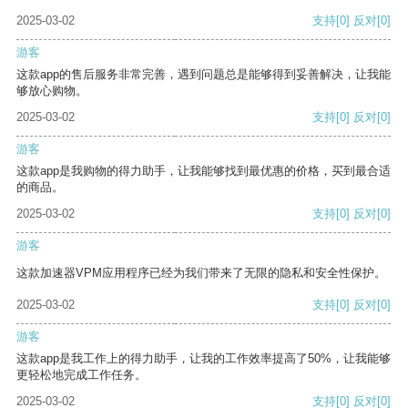
2025-03-02
支持
[0]
反对
[0]
游客
这款app的售后服务非常完善，遇到问题总是能够得到妥善解决，让我能
够放心购物。
2025-03-02
支持
[0]
反对
[0]
游客
这款app是我购物的得力助手，让我能够找到最优惠的价格，买到最合适
的商品。
2025-03-02
支持
[0]
反对
[0]
游客
这款加速器VPM应用程序已经为我们带来了无限的隐私和安全性保护。
2025-03-02
支持
[0]
反对
[0]
游客
这款app是我工作上的得力助手，让我的工作效率提高了50%，让我能够
更轻松地完成工作任务。
2025-03-02
支持
[0]
反对
[0]