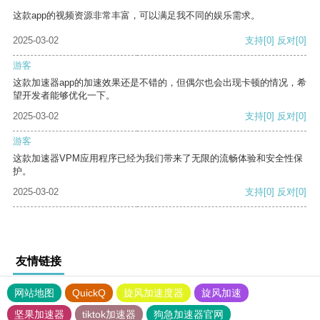
这款app的视频资源非常丰富，可以满足我不同的娱乐需求。
2025-03-02
支持
[0]
反对
[0]
游客
这款加速器app的加速效果还是不错的，但偶尔也会出现卡顿的情况，希
望开发者能够优化一下。
2025-03-02
支持
[0]
反对
[0]
游客
这款加速器VPM应用程序已经为我们带来了无限的流畅体验和安全性保
护。
2025-03-02
支持
[0]
反对
[0]
友情链接
网站地图
QuickQ
旋风加速度器
旋风加速
坚果加速器
tiktok加速器
狗急加速器官网