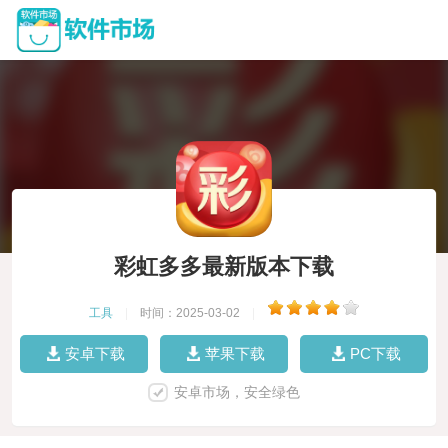
彩虹多多最新版本下载
工具
|
时间：2025-03-02
|
安卓下载
苹果下载
PC下载
安卓市场，安全绿色