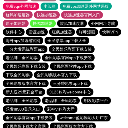
免费vqn外网加速
小蓝鸟
免费vps加速器外网苹果版
旋风加速度器
快连加速器
快连加速器官网入口
原子加速器
快鸭加速器
旋风加速度器
外网网址导航
软件中心
雷霆加速
狂飙加速器
哔咔漫画
快鸭VPN
海外npv加速器官网
全民彩票app下载大全
一分大发系统彩票app
全民娱乐彩票下载安装
老品牌—全民彩票
全民彩票官网app下载安装
全民娱乐彩票下载安装
全民彩票软件app下载
下载全民彩票
全民彩票版本官方下载
全民彩票版本官方下载
三分钟彩票app下载
新人送29元彩金平台
9123购彩welcome中心
老品牌—全民彩票
老品牌—全民彩票
明发彩票平台
乐发III500登录入口
彩神Vl购彩大厅
全民彩票官网app下载安装
welcome盈彩购彩大厅广东
全民彩票下载大全官网
全民彩票版本官方下载