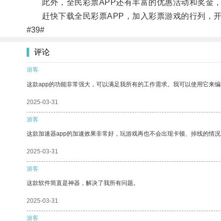
此外，全民彩票APP还有丰富的优惠活动和奖金，
赶快下载全民彩票APP，加入彩票游戏的行列，开
#39#
评论
游客
这款app的功能非常强大，可以满足我所有的工作需求。我可以使用它来
2025-03-31
游客
这款加速器app的加速效果非常好，玩游戏再也不会出现卡顿、掉线的情况
2025-03-31
游客
这款软件简直是神器，解决了我所有问题。
2025-03-31
游客