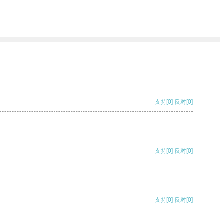
支持
[0]
反对
[0]
支持
[0]
反对
[0]
支持
[0]
反对
[0]