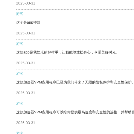
2025-03-31
游客
这个是app神器
2025-03-31
游客
这款app是我娱乐的好帮手，让我能够放松身心，享受美好时光。
2025-03-31
游客
这款加速器VPM应用程序已经为我们带来了无限的隐私保护和安全性保护
2025-03-31
游客
这款加速器VPM应用程序可以给你提供最高速度和安全性的连接，并帮助
2025-03-31
游客