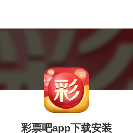
彩票吧app下载安装