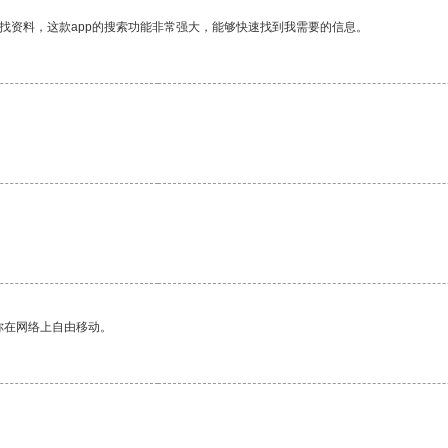
找资料，这款app的搜索功能非常强大，能够快速找到我需要的信息。
你在网络上自由移动。