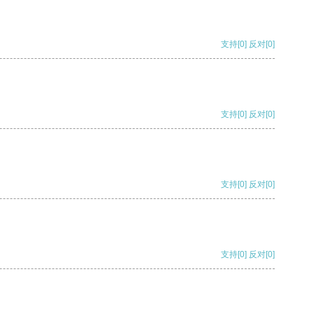
支持
[0]
反对
[0]
支持
[0]
反对
[0]
支持
[0]
反对
[0]
支持
[0]
反对
[0]