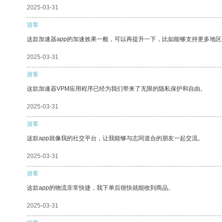
2025-03-31
游客
这款加速器app的加速效果一般，可以再提升一下，比如能够支持更多地
2025-03-31
游客
这款加速器VPM应用程序已经为我们带来了无限的隐私保护和自由。
2025-03-31
游客
这款app就像我的社交平台，让我能够与志同道合的朋友一起交流。
2025-03-31
游客
这款app的物流非常快捷，我下单后很快就能收到商品。
2025-03-31