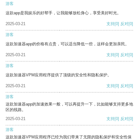
游客
这款app是我娱乐的好帮手，让我能够放松身心，享受美好时光。
2025-03-21
支持
[0]
反对
[0]
游客
这款加速器app的价格有点贵，可以适当降低一些，这样会更加亲民。
2025-03-21
支持
[0]
反对
[0]
游客
这款加速器VPM应用程序提供了顶级的安全性和隐私保护。
2025-03-21
支持
[0]
反对
[0]
游客
这款加速器app的加速效果一般，可以再提升一下，比如能够支持更多地
区的线路。
2025-03-21
支持
[0]
反对
[0]
游客
这款加速器VPM应用程序已经为我们带来了无限的隐私保护和安全性保