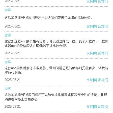
2025-03-21
支持
[0]
反对
[0]
游客
这款加速器VPM应用程序已经为我们带来了无限的流畅体验。
2025-03-21
支持
[0]
反对
[0]
游客
这款加速器app的价格有点贵，可以适当降低一些。我个人觉得，一款加
速器app的价格应该在50元以下才比较合理。
2025-03-21
支持
[0]
反对
[0]
游客
这款app的售后服务非常完善，遇到问题总是能够得到妥善解决，让我能
够放心购物。
2025-03-21
支持
[0]
反对
[0]
游客
这款加速器VPM应用程序可以给你提供最高速度和安全性的连接，并帮
助你在网络上自由移动。
2025-03-21
支持
[0]
反对
[0]