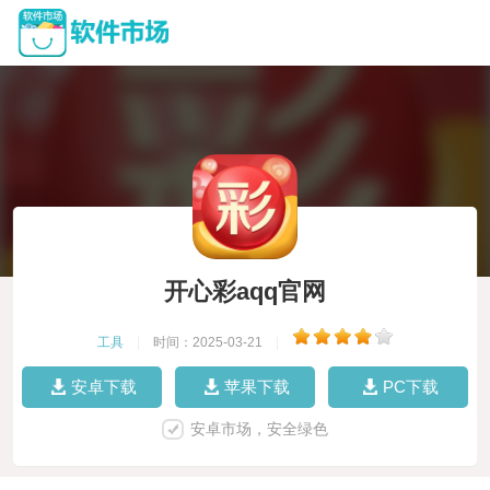
开心彩aqq官网
工具
|
时间：2025-03-21
|
安卓下载
苹果下载
PC下载
安卓市场，安全绿色