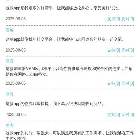
这款app是我娱乐的好帮手，让我能够放松身心，享受美好时光。
2025-08-05
支持
[0]
反对
[0]
游客
这款app就像我的社交平台，让我能够与志同道合的朋友一起交流。
2025-08-05
支持
[0]
反对
[0]
游客
这款加速器VPM应用程序可以给你提供最高速度和安全性的连接，并帮
助你在网络上自由移动。
2025-08-05
支持
[0]
反对
[0]
游客
这款app的物流非常快捷，我下单后很快就能收到商品。
2025-08-05
支持
[0]
反对
[0]
游客
这款app的功能非常强大，可以满足我所有的工作需求，让我能够在工作
中游刃有余。