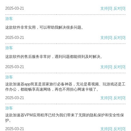
2025-03-21
支持
[0]
反对
[0]
游客
这款软件非常实用，可以帮助我解决很多问题。
2025-03-21
支持
[0]
反对
[0]
游客
这款软件的售后服务非常好，遇到问题都能得到及时解决。
2025-03-21
支持
[0]
反对
[0]
游客
这款加速器app简直是居家旅行必备神器，无论是看视频、玩游戏还是工
作办公，都能畅享高速网络，再也不用担心网速卡顿了。
2025-03-21
支持
[0]
反对
[0]
游客
这款加速器VPM应用程序已经为我们带来了无限的隐私保护和安全性保
护。
2025-03-21
支持
[0]
反对
[0]