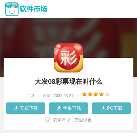
大发08彩票现在叫什么
工具
|
时间：2025-03-21
|
安卓下载
苹果下载
PC下载
安卓市场，安全绿色