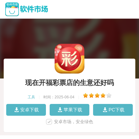
现在开福彩票店的生意还好吗
工具
|
时间：2025-06-04
|
安卓下载
苹果下载
PC下载
安卓市场，安全绿色