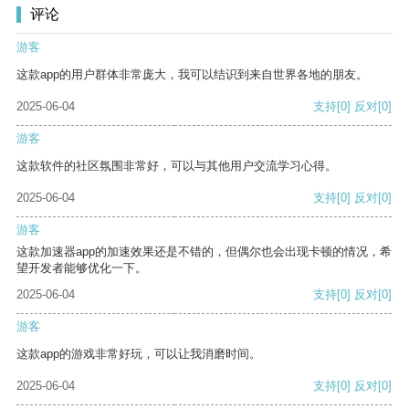
评论
游客
这款app的用户群体非常庞大，我可以结识到来自世界各地的朋友。
2025-06-04
支持
[0]
反对
[0]
游客
这款软件的社区氛围非常好，可以与其他用户交流学习心得。
2025-06-04
支持
[0]
反对
[0]
游客
这款加速器app的加速效果还是不错的，但偶尔也会出现卡顿的情况，希
望开发者能够优化一下。
2025-06-04
支持
[0]
反对
[0]
游客
这款app的游戏非常好玩，可以让我消磨时间。
2025-06-04
支持
[0]
反对
[0]