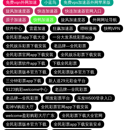
免费vqn外网加速
小蓝鸟
免费vps加速器外网苹果版
旋风加速度器
快连加速器
快连加速器官网入口
原子加速器
快鸭加速器
旋风加速度器
外网网址导航
软件中心
雷霆加速
狂飙加速器
哔咔漫画
快鸭VPN
全民彩票app下载大全
一分大发系统彩票app
全民娱乐彩票下载安装
老品牌—全民彩票
全民彩票官网app下载安装
全民娱乐彩票下载安装
全民彩票软件app下载
下载全民彩票
全民彩票版本官方下载
全民彩票版本官方下载
三分钟彩票app下载
新人送29元彩金平台
9123购彩welcome中心
老品牌—全民彩票
老品牌—全民彩票
明发彩票平台
乐发III500登录入口
彩神Vl购彩大厅
全民彩票官网app下载安装
welcome盈彩购彩大厅广东
全民彩票下载大全官网
全民彩票版本官方下载
全民彩票app下载安装安卓