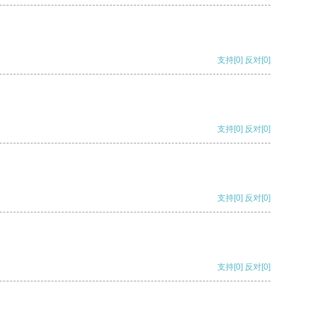
支持
[0]
反对
[0]
支持
[0]
反对
[0]
支持
[0]
反对
[0]
支持
[0]
反对
[0]