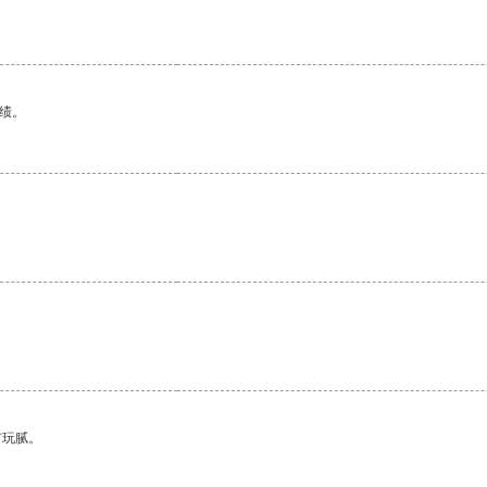
绩。
有玩腻。