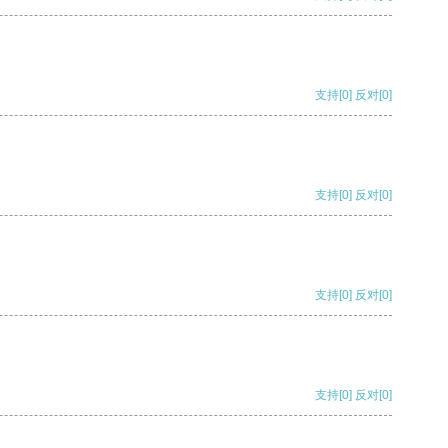
支持
[0]
反对
[0]
支持
[0]
反对
[0]
支持
[0]
反对
[0]
支持
[0]
反对
[0]