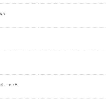
悉操作。
。
合理，一目了然。