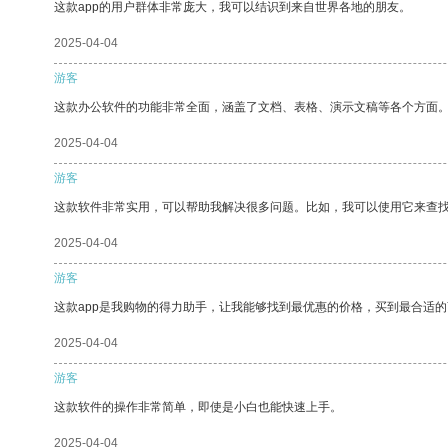
这款app的用户群体非常庞大，我可以结识到来自世界各地的朋友。
2025-04-04
游客
这款办公软件的功能非常全面，涵盖了文档、表格、演示文稿等各个方面
2025-04-04
游客
这款软件非常实用，可以帮助我解决很多问题。比如，我可以使用它来查
2025-04-04
游客
这款app是我购物的得力助手，让我能够找到最优惠的价格，买到最合适
2025-04-04
游客
这款软件的操作非常简单，即使是小白也能快速上手。
2025-04-04