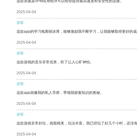
这款加速器VPM应用程序可以给你提供最高速度和安全性的连接。
2025-04-04
游客
这款app的学习氛围很浓厚，能够激励我不断学习，让我能够取得更好的成
2025-04-04
游客
这款游戏的音乐非常优美，听了让人心旷神怡。
2025-04-04
游客
这款app就像我的私人导师，带领我探索知识的奥秘。
2025-04-04
游客
这款游戏非常好玩，画面精美，玩法丰富。我已经玩了好几个小时，还没
2025-04-04