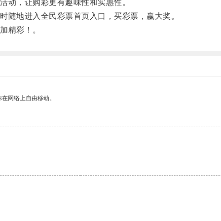
活动，让购彩更有趣味性和实惠性。
时随地进入全民彩票首页入口，买彩票，赢大奖。
加精彩！。
你在网络上自由移动。
。