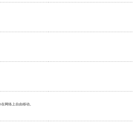
你在网络上自由移动。