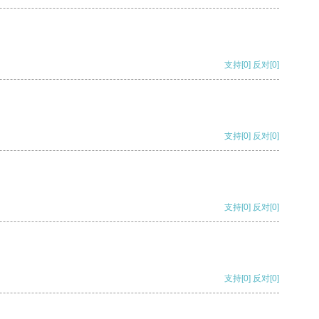
支持
[0]
反对
[0]
支持
[0]
反对
[0]
支持
[0]
反对
[0]
支持
[0]
反对
[0]