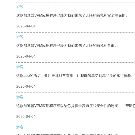
游客
这款加速器VPM应用程序已经为我们带来了无限的隐私和安全性保护。
2025-04-04
游客
这款加速器VPM应用程序已经为我们带来了无限的隐私和自由。
2025-04-04
游客
这款app的酒店、餐厅推荐非常有用，让我能够享受到高品质的旅行体验。
2025-04-04
游客
这款加速器VPM应用程序可以给你提供最高速度和安全性的连接，并帮助
2025-04-04
游客