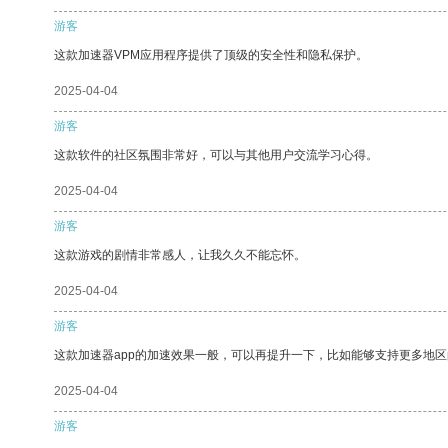
游客
这款加速器VPM应用程序提供了顶级的安全性和隐私保护。
2025-04-04
游客
这款软件的社区氛围非常好，可以与其他用户交流学习心得。
2025-04-04
游客
这款游戏的剧情非常感人，让我久久不能忘怀。
2025-04-04
游客
这款加速器app的加速效果一般，可以再提升一下，比如能够支持更多地
2025-04-04
游客