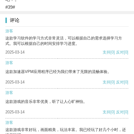
#39#
评论
游客
这款学习软件的学习方式非常灵活，可以根据自己的需求选择学习方
式。我可以根据自己的时间安排学习进度。
2025-03-14
支持
[0]
反对
[0]
游客
这款加速器VPM应用程序已经为我们带来了无限的流畅体验。
2025-03-14
支持
[0]
反对
[0]
游客
这款游戏的音乐非常优美，听了让人心旷神怡。
2025-03-14
支持
[0]
反对
[0]
游客
这款游戏非常好玩，画面精美，玩法丰富。我已经玩了好几个小时，还