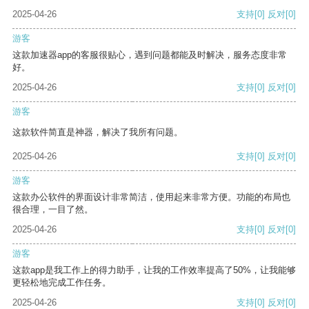
2025-04-26
支持
[0]
反对
[0]
游客
这款加速器app的客服很贴心，遇到问题都能及时解决，服务态度非常
好。
2025-04-26
支持
[0]
反对
[0]
游客
这款软件简直是神器，解决了我所有问题。
2025-04-26
支持
[0]
反对
[0]
游客
这款办公软件的界面设计非常简洁，使用起来非常方便。功能的布局也
很合理，一目了然。
2025-04-26
支持
[0]
反对
[0]
游客
这款app是我工作上的得力助手，让我的工作效率提高了50%，让我能够
更轻松地完成工作任务。
2025-04-26
支持
[0]
反对
[0]