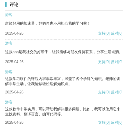
评论
游客
超级好用的加速器，妈妈再也不用担心我的学习啦！
2025-04-26
支持
[0]
反对
[0]
游客
这款app是我社交的好帮手，让我能够与朋友保持联系，分享生活点滴。
2025-04-26
支持
[0]
反对
[0]
游客
这款学习软件的课程内容非常丰富，涵盖了各个学科的知识。老师的讲
解非常生动，让我能够轻松理解知识点。
2025-04-26
支持
[0]
反对
[0]
游客
这款软件非常实用，可以帮助我解决很多问题。比如，我可以使用它来
查找资料、翻译语言、编写代码等。
2025-04-26
支持
[0]
反对
[0]