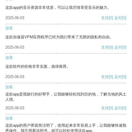
这款app的音乐资源非常优质，可以让我尽情享受音乐的魅力。
2025-06-03
支持
[0]
反对
[0]
游客
这款加速器VPM应用程序已经为我们带来了无限的隐私和自由。
2025-06-03
支持
[0]
反对
[0]
游客
这款软件的价格非常实惠，值得推荐。
2025-06-03
支持
[0]
反对
[0]
游客
这款app是我旅行的好帮手，让我能够轻松找到目的地，了解当地的风土
人情。
2025-06-03
支持
[0]
反对
[0]
游客
这款app的用户界面简洁明了，使用起来非常容易上手，让我能够快速熟
悉操作。我不用看说明书，就可以轻松使用这款app。