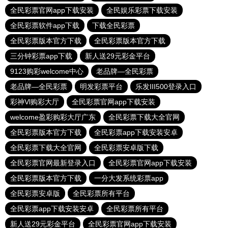
全民彩票官网app下载安装
全民娱乐彩票下载安装
全民彩票软件app下载
下载全民彩票
全民彩票版本官方下载
全民彩票版本官方下载
三分钟彩票app下载
新人送29元彩金平台
9123购彩welcome中心
老品牌—全民彩票
老品牌—全民彩票
明发彩票平台
乐发III500登录入口
彩神Vl购彩大厅
全民彩票官网app下载安装
welcome盈彩购彩大厅广东
全民彩票下载大全官网
全民彩票版本官方下载
全民彩票app下载安装安卓
全民彩票下载大全官网
全民彩票安卓版下载
全民彩票官网最新登录入口
全民彩票官网app下载安装
全民彩票版本官方下载
一分大发系统彩票app
全民彩票安卓版
全民彩票所有平台
全民彩票app下载安装安卓
全民彩票所有平台
新人送29元彩金平台
全民彩票官网app下载安装