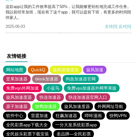
这款app让我的工作效率提高了50%，让我能够更轻松地完成工作任务。
我以前经常加班，现在有了这个app，我可以提前下班，有更多的时间陪
伴家人。
2025-06-03
支持
[0]
反对
[0]
友情链接
网站地图
QuickQ
旋风加速度器
旋风加速
坚果加速器
tiktok加速器
狗急加速器官网
免费vqn外网加速
小蓝鸟
免费vps加速器外网苹果版
旋风加速度器
快连加速器
快连加速器官网入口
原子加速器
快鸭加速器
旋风加速度器
外网网址导航
软件中心
雷霆加速
狂飙加速器
哔咔漫画
快鸭VPN
全民彩票app下载大全
一分大发系统彩票app
全民娱乐彩票下载安装
老品牌—全民彩票