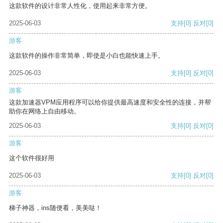
这款软件的设计非常人性化，使用起来非常方便。
2025-06-03
支持
[0]
反对
[0]
游客
这款软件的操作非常简单，即使是小白也能快速上手。
2025-06-03
支持
[0]
反对
[0]
游客
这款加速器VPM应用程序可以给你提供最高速度和安全性的连接，并帮
助你在网络上自由移动。
2025-06-03
支持
[0]
反对
[0]
游客
这个软件很好用
2025-06-03
支持
[0]
反对
[0]
游客
梯子神器，ins随便看，美美哒！