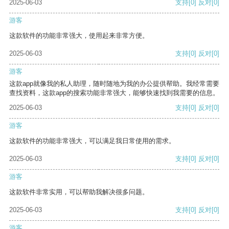
2025-06-03
支持
[0]
反对
[0]
游客
这款软件的功能非常强大，使用起来非常方便。
2025-06-03
支持
[0]
反对
[0]
游客
这款app就像我的私人助理，随时随地为我的办公提供帮助。我经常需要
查找资料，这款app的搜索功能非常强大，能够快速找到我需要的信息。
2025-06-03
支持
[0]
反对
[0]
游客
这款软件的功能非常强大，可以满足我日常使用的需求。
2025-06-03
支持
[0]
反对
[0]
游客
这款软件非常实用，可以帮助我解决很多问题。
2025-06-03
支持
[0]
反对
[0]
游客