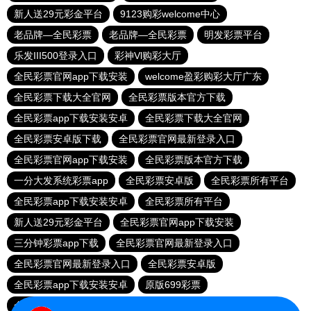
新人送29元彩金平台
9123购彩welcome中心
老品牌—全民彩票
老品牌—全民彩票
明发彩票平台
乐发III500登录入口
彩神Vl购彩大厅
全民彩票官网app下载安装
welcome盈彩购彩大厅广东
全民彩票下载大全官网
全民彩票版本官方下载
全民彩票app下载安装安卓
全民彩票下载大全官网
全民彩票安卓版下载
全民彩票官网最新登录入口
全民彩票官网app下载安装
全民彩票版本官方下载
一分大发系统彩票app
全民彩票安卓版
全民彩票所有平台
全民彩票app下载安装安卓
全民彩票所有平台
新人送29元彩金平台
全民彩票官网app下载安装
三分钟彩票app下载
全民彩票官网最新登录入口
全民彩票官网最新登录入口
全民彩票安卓版
全民彩票app下载安装安卓
原版699彩票
全民彩票平台是真的吗