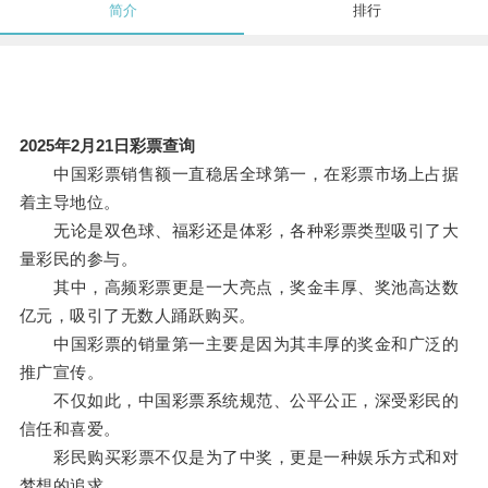
简介
排行
2025年2月21日彩票查询
中国彩票销售额一直稳居全球第一，在彩票市场上占据
着主导地位。
无论是双色球、福彩还是体彩，各种彩票类型吸引了大
量彩民的参与。
其中，高频彩票更是一大亮点，奖金丰厚、奖池高达数
亿元，吸引了无数人踊跃购买。
中国彩票的销量第一主要是因为其丰厚的奖金和广泛的
推广宣传。
不仅如此，中国彩票系统规范、公平公正，深受彩民的
信任和喜爱。
彩民购买彩票不仅是为了中奖，更是一种娱乐方式和对
梦想的追求。