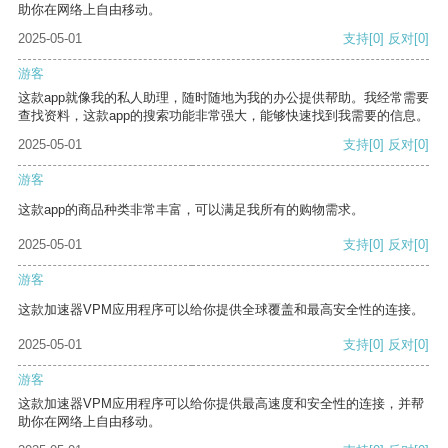
助你在网络上自由移动。
2025-05-01
支持
[0]
反对
[0]
游客
这款app就像我的私人助理，随时随地为我的办公提供帮助。我经常需要
查找资料，这款app的搜索功能非常强大，能够快速找到我需要的信息。
2025-05-01
支持
[0]
反对
[0]
游客
这款app的商品种类非常丰富，可以满足我所有的购物需求。
2025-05-01
支持
[0]
反对
[0]
游客
这款加速器VPM应用程序可以给你提供全球覆盖和最高安全性的连接。
2025-05-01
支持
[0]
反对
[0]
游客
这款加速器VPM应用程序可以给你提供最高速度和安全性的连接，并帮
助你在网络上自由移动。