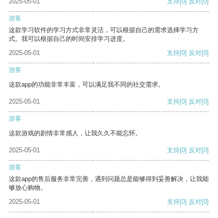
2025-05-01
支持
[0]
反对
[0]
游客
这款学习软件的学习方式非常灵活，可以根据自己的需求选择学习方
式。我可以根据自己的时间安排学习进度。
2025-05-01
支持
[0]
反对
[0]
游客
这款app的功能非常丰富，可以满足我不同的社交需求。
2025-05-01
支持
[0]
反对
[0]
游客
这款游戏的剧情非常感人，让我久久不能忘怀。
2025-05-01
支持
[0]
反对
[0]
游客
这款app的售后服务非常完善，遇到问题总是能够得到妥善解决，让我能
够放心购物。
2025-05-01
支持
[0]
反对
[0]