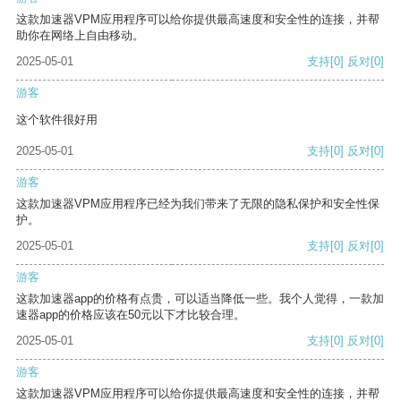
这款加速器VPM应用程序可以给你提供最高速度和安全性的连接，并帮
助你在网络上自由移动。
2025-05-01
支持
[0]
反对
[0]
游客
这个软件很好用
2025-05-01
支持
[0]
反对
[0]
游客
这款加速器VPM应用程序已经为我们带来了无限的隐私保护和安全性保
护。
2025-05-01
支持
[0]
反对
[0]
游客
这款加速器app的价格有点贵，可以适当降低一些。我个人觉得，一款加
速器app的价格应该在50元以下才比较合理。
2025-05-01
支持
[0]
反对
[0]
游客
这款加速器VPM应用程序可以给你提供最高速度和安全性的连接，并帮