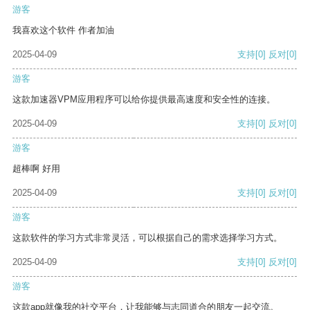
游客
我喜欢这个软件 作者加油
2025-04-09
支持
[0]
反对
[0]
游客
这款加速器VPM应用程序可以给你提供最高速度和安全性的连接。
2025-04-09
支持
[0]
反对
[0]
游客
超棒啊 好用
2025-04-09
支持
[0]
反对
[0]
游客
这款软件的学习方式非常灵活，可以根据自己的需求选择学习方式。
2025-04-09
支持
[0]
反对
[0]
游客
这款app就像我的社交平台，让我能够与志同道合的朋友一起交流。