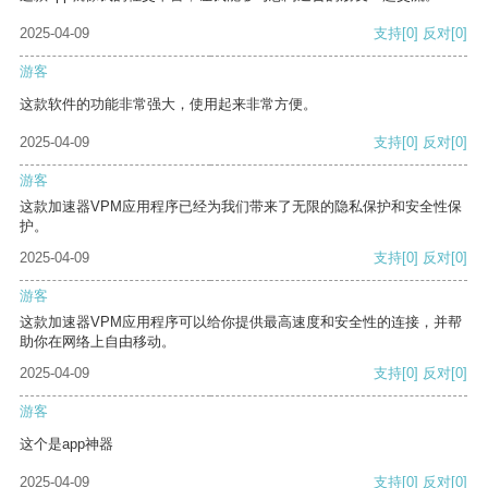
2025-04-09
支持
[0]
反对
[0]
游客
这款软件的功能非常强大，使用起来非常方便。
2025-04-09
支持
[0]
反对
[0]
游客
这款加速器VPM应用程序已经为我们带来了无限的隐私保护和安全性保
护。
2025-04-09
支持
[0]
反对
[0]
游客
这款加速器VPM应用程序可以给你提供最高速度和安全性的连接，并帮
助你在网络上自由移动。
2025-04-09
支持
[0]
反对
[0]
游客
这个是app神器
2025-04-09
支持
[0]
反对
[0]