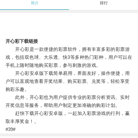
简介
排行
开心彩下载链接
开心彩是一款便捷的彩票软件，拥有丰富多彩的彩票游
戏，包括双色球、大乐透、快3等多种热门彩种，用户可以在
手机上随时随地购买彩票，参与刺激的游戏。
开心彩安卓版下载简单易用，界面友好，操作便捷，用
户可以直观地查看开奖结果、购买彩票、兑奖等，轻松享受
购彩乐趣。
此外，开心彩也为用户提供专业的彩票分析资讯、实时
开奖信息等服务，帮助用户制定更加准确的购彩计划。
赶快下载开心彩安卓版，一起加入彩票游戏的行列，赢
取丰厚奖金！。
#39#