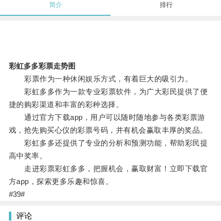
简介
排行
彩虹多多彩票走势图
彩票作为一种休闲娱乐方式，有着巨大的吸引力。
彩虹多多作为一款专业彩票软件，为广大彩民提供了便
捷的购彩渠道和丰富的彩种选择。
通过官方下载app，用户可以随时随地参与各类彩票游
戏，抢先购买心仪的彩票号码，并有机会赢取丰厚的奖品。
彩虹多多还提供了专业的分析和预测功能，帮助彩民提
高中奖率。
走进彩票彩虹多多，把握机会，赢取财富！立即下载官
方app，探索更多乐趣和惊喜。
#39#
评论