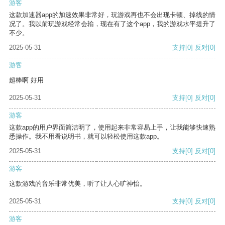
游客
这款加速器app的加速效果非常好，玩游戏再也不会出现卡顿、掉线的情
况了。我以前玩游戏经常会输，现在有了这个app，我的游戏水平提升了
不少。
2025-05-31
支持
[0]
反对
[0]
游客
超棒啊 好用
2025-05-31
支持
[0]
反对
[0]
游客
这款app的用户界面简洁明了，使用起来非常容易上手，让我能够快速熟
悉操作。我不用看说明书，就可以轻松使用这款app。
2025-05-31
支持
[0]
反对
[0]
游客
这款游戏的音乐非常优美，听了让人心旷神怡。
2025-05-31
支持
[0]
反对
[0]
游客