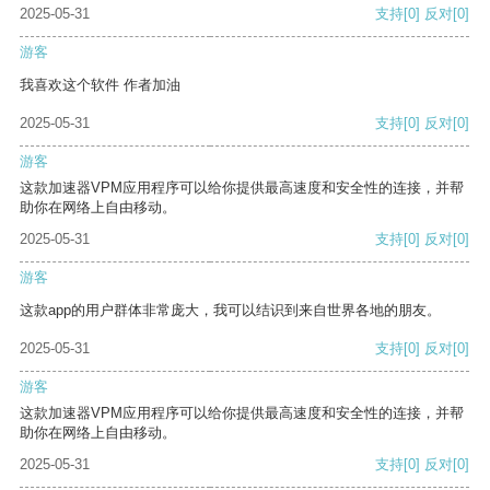
2025-05-31
支持
[0]
反对
[0]
游客
我喜欢这个软件 作者加油
2025-05-31
支持
[0]
反对
[0]
游客
这款加速器VPM应用程序可以给你提供最高速度和安全性的连接，并帮
助你在网络上自由移动。
2025-05-31
支持
[0]
反对
[0]
游客
这款app的用户群体非常庞大，我可以结识到来自世界各地的朋友。
2025-05-31
支持
[0]
反对
[0]
游客
这款加速器VPM应用程序可以给你提供最高速度和安全性的连接，并帮
助你在网络上自由移动。
2025-05-31
支持
[0]
反对
[0]