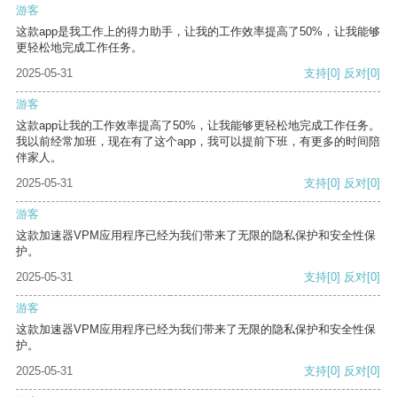
游客
这款app是我工作上的得力助手，让我的工作效率提高了50%，让我能够
更轻松地完成工作任务。
2025-05-31
支持
[0]
反对
[0]
游客
这款app让我的工作效率提高了50%，让我能够更轻松地完成工作任务。
我以前经常加班，现在有了这个app，我可以提前下班，有更多的时间陪
伴家人。
2025-05-31
支持
[0]
反对
[0]
游客
这款加速器VPM应用程序已经为我们带来了无限的隐私保护和安全性保
护。
2025-05-31
支持
[0]
反对
[0]
游客
这款加速器VPM应用程序已经为我们带来了无限的隐私保护和安全性保
护。
2025-05-31
支持
[0]
反对
[0]