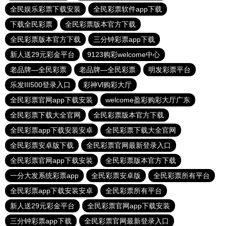
全民娱乐彩票下载安装
全民彩票软件app下载
下载全民彩票
全民彩票版本官方下载
全民彩票版本官方下载
三分钟彩票app下载
新人送29元彩金平台
9123购彩welcome中心
老品牌—全民彩票
老品牌—全民彩票
明发彩票平台
乐发III500登录入口
彩神Vl购彩大厅
全民彩票官网app下载安装
welcome盈彩购彩大厅广东
全民彩票下载大全官网
全民彩票版本官方下载
全民彩票app下载安装安卓
全民彩票下载大全官网
全民彩票安卓版下载
全民彩票官网最新登录入口
全民彩票官网app下载安装
全民彩票版本官方下载
一分大发系统彩票app
全民彩票安卓版
全民彩票所有平台
全民彩票app下载安装安卓
全民彩票所有平台
新人送29元彩金平台
全民彩票官网app下载安装
三分钟彩票app下载
全民彩票官网最新登录入口