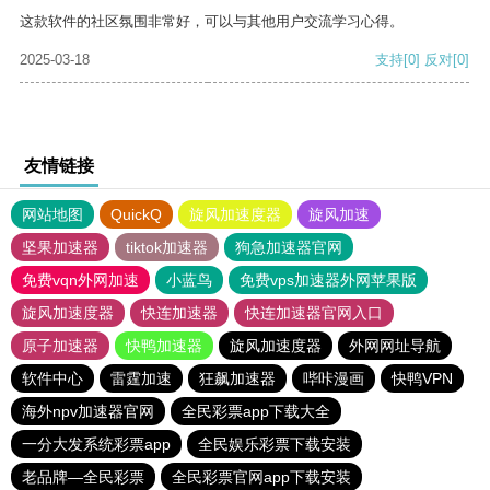
这款软件的社区氛围非常好，可以与其他用户交流学习心得。
2025-03-18
支持
[0]
反对
[0]
友情链接
网站地图
QuickQ
旋风加速度器
旋风加速
坚果加速器
tiktok加速器
狗急加速器官网
免费vqn外网加速
小蓝鸟
免费vps加速器外网苹果版
旋风加速度器
快连加速器
快连加速器官网入口
原子加速器
快鸭加速器
旋风加速度器
外网网址导航
软件中心
雷霆加速
狂飙加速器
哔咔漫画
快鸭VPN
海外npv加速器官网
全民彩票app下载大全
一分大发系统彩票app
全民娱乐彩票下载安装
老品牌—全民彩票
全民彩票官网app下载安装