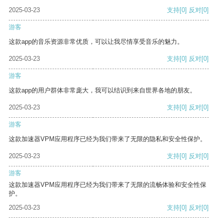
2025-03-23
支持
[0]
反对
[0]
游客
这款app的音乐资源非常优质，可以让我尽情享受音乐的魅力。
2025-03-23
支持
[0]
反对
[0]
游客
这款app的用户群体非常庞大，我可以结识到来自世界各地的朋友。
2025-03-23
支持
[0]
反对
[0]
游客
这款加速器VPM应用程序已经为我们带来了无限的隐私和安全性保护。
2025-03-23
支持
[0]
反对
[0]
游客
这款加速器VPM应用程序已经为我们带来了无限的流畅体验和安全性保
护。
2025-03-23
支持
[0]
反对
[0]