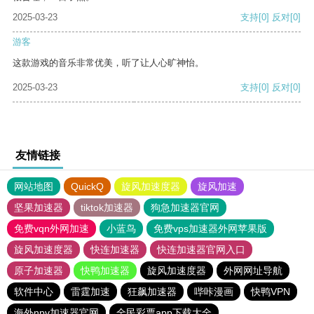
2025-03-23
支持
[0]
反对
[0]
游客
这款游戏的音乐非常优美，听了让人心旷神怡。
2025-03-23
支持
[0]
反对
[0]
友情链接
网站地图
QuickQ
旋风加速度器
旋风加速
坚果加速器
tiktok加速器
狗急加速器官网
免费vqn外网加速
小蓝鸟
免费vps加速器外网苹果版
旋风加速度器
快连加速器
快连加速器官网入口
原子加速器
快鸭加速器
旋风加速度器
外网网址导航
软件中心
雷霆加速
狂飙加速器
哔咔漫画
快鸭VPN
海外npv加速器官网
全民彩票app下载大全