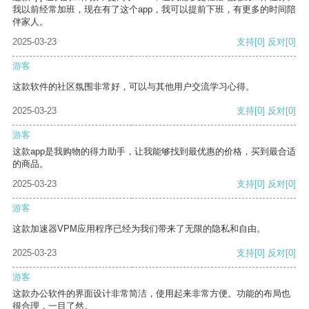
我以前经常加班，现在有了这个app，我可以提前下班，有更多的时间陪
伴家人。
2025-03-23
支持
[0]
反对
[0]
游客
这款软件的社区氛围非常好，可以与其他用户交流学习心得。
2025-03-23
支持
[0]
反对
[0]
游客
这款app是我购物的得力助手，让我能够找到最优惠的价格，买到最合适
的商品。
2025-03-23
支持
[0]
反对
[0]
游客
这款加速器VPM应用程序已经为我们带来了无限的隐私和自由。
2025-03-23
支持
[0]
反对
[0]
游客
这款办公软件的界面设计非常简洁，使用起来非常方便。功能的布局也
很合理，一目了然。