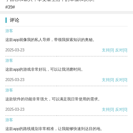
#39#
评论
游客
这款app就像我的私人导师，带领我探索知识的奥秘。
2025-03-23
支持
[0]
反对
[0]
游客
这款app的游戏非常好玩，可以让我消磨时间。
2025-03-23
支持
[0]
反对
[0]
游客
这款软件的功能非常强大，可以满足我日常使用的需求。
2025-03-23
支持
[0]
反对
[0]
游客
这款app的路线规划非常精准，让我能够快速到达目的地。