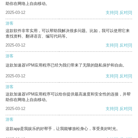
助你在网络上自由移动。
2025-03-12
支持
[0]
反对
[0]
游客
这款软件非常实用，可以帮助我解决很多问题。比如，我可以使用它来
查找资料、翻译语言、编写代码等。
2025-03-12
支持
[0]
反对
[0]
游客
这款加速器VPM应用程序已经为我们带来了无限的隐私保护和自由。
2025-03-12
支持
[0]
反对
[0]
游客
这款加速器VPM应用程序可以给你提供最高速度和安全性的连接，并帮
助你在网络上自由移动。
2025-03-12
支持
[0]
反对
[0]
游客
这款app是我娱乐的好帮手，让我能够放松身心，享受美好时光。