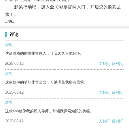
赶紧行动吧，加入全民彩票官网入口，开启您的购彩之
旅！。
#39#
评论
游客
这款游戏的剧情非常感人，让我久久不能忘怀。
2025-03-12
支持
[0]
反对
[0]
游客
这款软件的功能非常全面，可以满足我所有需求。
2025-03-12
支持
[0]
反对
[0]
游客
这款app就像我的私人导师，带领我探索知识的奥秘。
2025-03-12
支持
[0]
反对
[0]