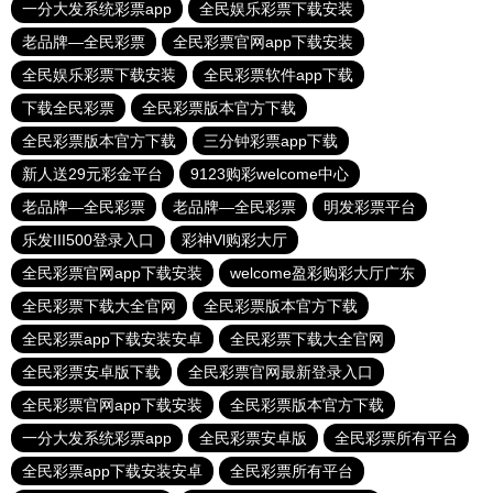
一分大发系统彩票app
全民娱乐彩票下载安装
老品牌—全民彩票
全民彩票官网app下载安装
全民娱乐彩票下载安装
全民彩票软件app下载
下载全民彩票
全民彩票版本官方下载
全民彩票版本官方下载
三分钟彩票app下载
新人送29元彩金平台
9123购彩welcome中心
老品牌—全民彩票
老品牌—全民彩票
明发彩票平台
乐发III500登录入口
彩神Vl购彩大厅
全民彩票官网app下载安装
welcome盈彩购彩大厅广东
全民彩票下载大全官网
全民彩票版本官方下载
全民彩票app下载安装安卓
全民彩票下载大全官网
全民彩票安卓版下载
全民彩票官网最新登录入口
全民彩票官网app下载安装
全民彩票版本官方下载
一分大发系统彩票app
全民彩票安卓版
全民彩票所有平台
全民彩票app下载安装安卓
全民彩票所有平台