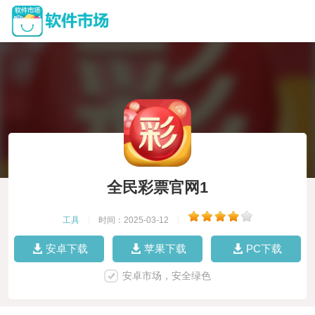
全民彩票官网1
工具
|
时间：2025-03-12
|
安卓下载
苹果下载
PC下载
安卓市场，安全绿色