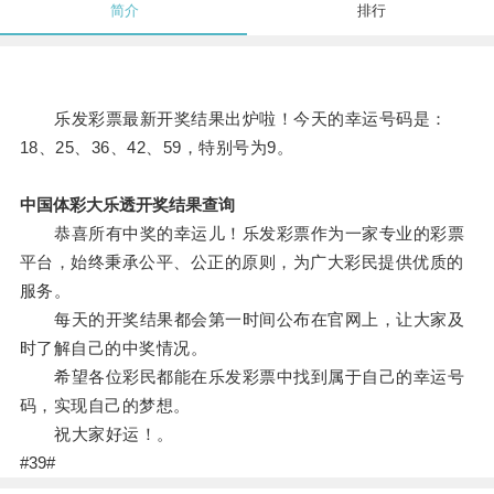
简介
排行
乐发彩票最新开奖结果出炉啦！今天的幸运号码是：
18、25、36、42、59，特别号为9。
中国体彩大乐透开奖结果查询
恭喜所有中奖的幸运儿！乐发彩票作为一家专业的彩票
平台，始终秉承公平、公正的原则，为广大彩民提供优质的
服务。
每天的开奖结果都会第一时间公布在官网上，让大家及
时了解自己的中奖情况。
希望各位彩民都能在乐发彩票中找到属于自己的幸运号
码，实现自己的梦想。
祝大家好运！。
#39#