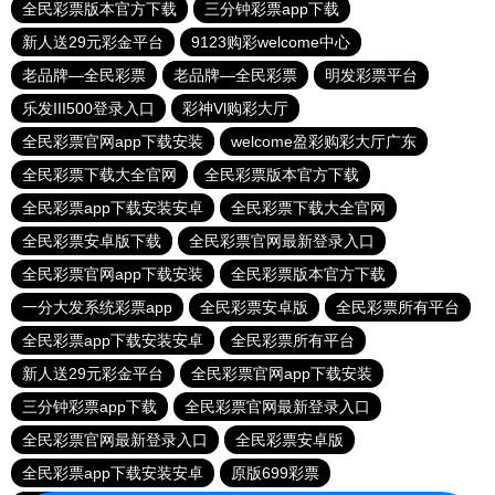
全民彩票版本官方下载
三分钟彩票app下载
新人送29元彩金平台
9123购彩welcome中心
老品牌—全民彩票
老品牌—全民彩票
明发彩票平台
乐发III500登录入口
彩神Vl购彩大厅
全民彩票官网app下载安装
welcome盈彩购彩大厅广东
全民彩票下载大全官网
全民彩票版本官方下载
全民彩票app下载安装安卓
全民彩票下载大全官网
全民彩票安卓版下载
全民彩票官网最新登录入口
全民彩票官网app下载安装
全民彩票版本官方下载
一分大发系统彩票app
全民彩票安卓版
全民彩票所有平台
全民彩票app下载安装安卓
全民彩票所有平台
新人送29元彩金平台
全民彩票官网app下载安装
三分钟彩票app下载
全民彩票官网最新登录入口
全民彩票官网最新登录入口
全民彩票安卓版
全民彩票app下载安装安卓
原版699彩票