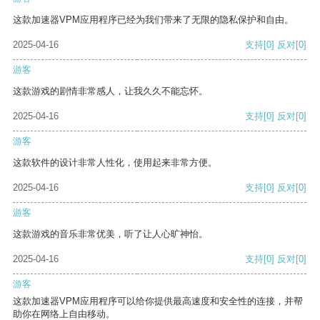
这款加速器VPM应用程序已经为我们带来了无限的隐私保护和自由。
2025-04-16
支持
[0]
反对
[0]
游客
这款游戏的剧情非常感人，让我久久不能忘怀。
2025-04-16
支持
[0]
反对
[0]
游客
这款软件的设计非常人性化，使用起来非常方便。
2025-04-16
支持
[0]
反对
[0]
游客
这款游戏的音乐非常优美，听了让人心旷神怡。
2025-04-16
支持
[0]
反对
[0]
游客
这款加速器VPM应用程序可以给你提供最高速度和安全性的连接，并帮
助你在网络上自由移动。