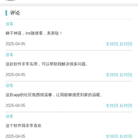
评论
游客
梯子神器，ins随便看，美美哒！
2025-04-05
支持
[0]
反对
[0]
游客
这款软件非常实用，可以帮助我解决很多问题。
2025-04-05
支持
[0]
反对
[0]
游客
这款app的社区氛围很温馨，让我能够感受到家的温暖。
2025-04-05
支持
[0]
反对
[0]
游客
这个软件我非常喜欢
2025-04-05
支持
[0]
反对
[0]