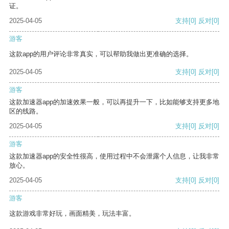
证。
2025-04-05
支持
[0]
反对
[0]
游客
这款app的用户评论非常真实，可以帮助我做出更准确的选择。
2025-04-05
支持
[0]
反对
[0]
游客
这款加速器app的加速效果一般，可以再提升一下，比如能够支持更多地
区的线路。
2025-04-05
支持
[0]
反对
[0]
游客
这款加速器app的安全性很高，使用过程中不会泄露个人信息，让我非常
放心。
2025-04-05
支持
[0]
反对
[0]
游客
这款游戏非常好玩，画面精美，玩法丰富。