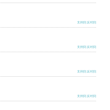
支持
[0]
反对
[0]
支持
[0]
反对
[0]
支持
[0]
反对
[0]
支持
[0]
反对
[0]