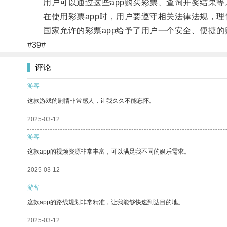
用户可以通过这些app购买彩票、查询开奖结果等
在使用彩票app时，用户要遵守相关法律法规，理
国家允许的彩票app给予了用户一个安全、便捷的
#39#
评论
游客
这款游戏的剧情非常感人，让我久久不能忘怀。
2025-03-12
游客
这款app的视频资源非常丰富，可以满足我不同的娱乐需求。
2025-03-12
游客
这款app的路线规划非常精准，让我能够快速到达目的地。
2025-03-12