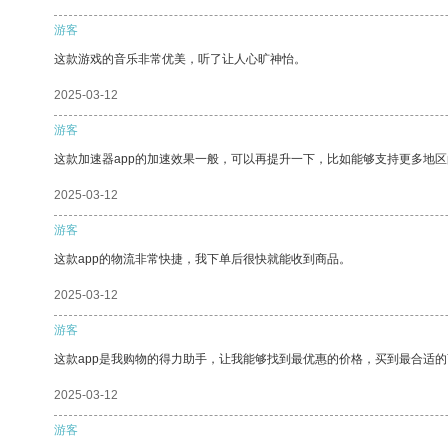
游客
这款游戏的音乐非常优美，听了让人心旷神怡。
2025-03-12
游客
这款加速器app的加速效果一般，可以再提升一下，比如能够支持更多地
2025-03-12
游客
这款app的物流非常快捷，我下单后很快就能收到商品。
2025-03-12
游客
这款app是我购物的得力助手，让我能够找到最优惠的价格，买到最合适
2025-03-12
游客