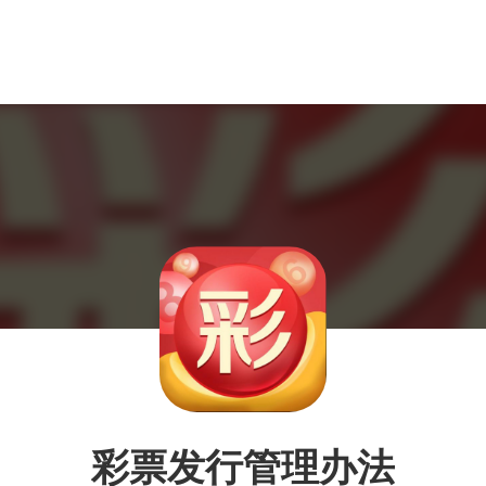
彩票发行管理办法