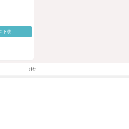
PC下载
排行