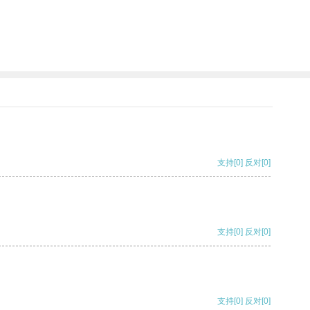
支持
[0]
反对
[0]
支持
[0]
反对
[0]
支持
[0]
反对
[0]