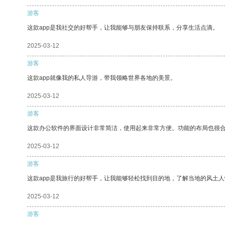
游客
这款app是我社交的好帮手，让我能够与朋友保持联系，分享生活点滴。
2025-03-12
游客
这款app就像我的私人导游，带我领略世界各地的美景。
2025-03-12
游客
这款办公软件的界面设计非常简洁，使用起来非常方便。功能的布局也很
2025-03-12
游客
这款app是我旅行的好帮手，让我能够轻松找到目的地，了解当地的风土人
2025-03-12
游客