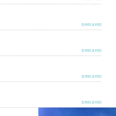
支持
[0]
反对
[0]
支持
[0]
反对
[0]
支持
[0]
反对
[0]
支持
[0]
反对
[0]