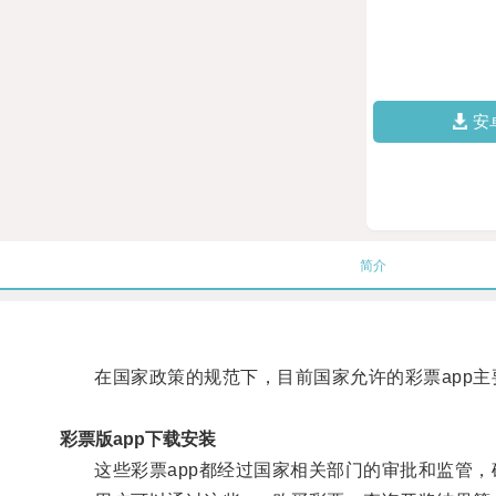
安
简介
在国家政策的规范下，目前国家允许的彩票app主
彩票版app下载安装
这些彩票app都经过国家相关部门的审批和监管，