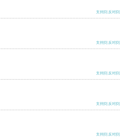
支持
[0]
反对
[0]
支持
[0]
反对
[0]
支持
[0]
反对
[0]
支持
[0]
反对
[0]
支持
[0]
反对
[0]