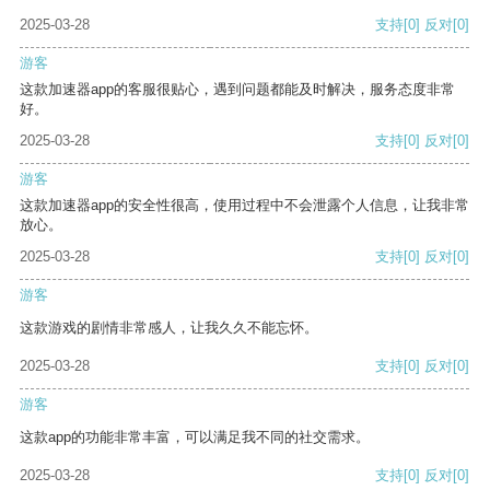
2025-03-28
支持
[0]
反对
[0]
游客
这款加速器app的客服很贴心，遇到问题都能及时解决，服务态度非常
好。
2025-03-28
支持
[0]
反对
[0]
游客
这款加速器app的安全性很高，使用过程中不会泄露个人信息，让我非常
放心。
2025-03-28
支持
[0]
反对
[0]
游客
这款游戏的剧情非常感人，让我久久不能忘怀。
2025-03-28
支持
[0]
反对
[0]
游客
这款app的功能非常丰富，可以满足我不同的社交需求。
2025-03-28
支持
[0]
反对
[0]