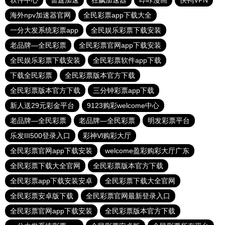
软件中心
雷霆加速
狂飙加速器
哔咔漫画
快鸭VPN
海外npv加速器官网
全民彩票app下载大全
一分大发系统彩票app
全民娱乐彩票下载安装
老品牌—全民彩票
全民彩票官网app下载安装
全民娱乐彩票下载安装
全民彩票软件app下载
下载全民彩票
全民彩票版本官方下载
全民彩票版本官方下载
三分钟彩票app下载
新人送29元彩金平台
9123购彩welcome中心
老品牌—全民彩票
老品牌—全民彩票
明发彩票平台
乐发III500登录入口
彩神Vl购彩大厅
全民彩票官网app下载安装
welcome盈彩购彩大厅广东
全民彩票下载大全官网
全民彩票版本官方下载
全民彩票app下载安装安卓
全民彩票下载大全官网
全民彩票安卓版下载
全民彩票官网最新登录入口
全民彩票官网app下载安装
全民彩票版本官方下载