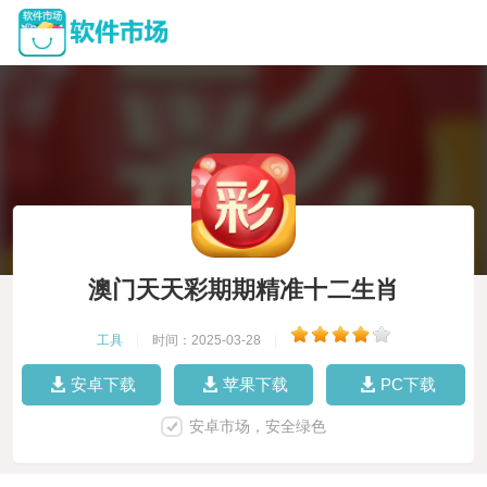
澳门天天彩期期精准十二生肖
工具
|
时间：2025-03-28
|
安卓下载
苹果下载
PC下载
安卓市场，安全绿色