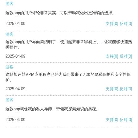
游客
这款app的用户评论非常真实，可以帮助我做出更准确的选择。
2025-04-09
支持
[0]
反对
[0]
游客
这款app的用户界面简洁明了，使用起来非常容易上手，让我能够快速熟
悉操作。
2025-04-09
支持
[0]
反对
[0]
游客
这款加速器VPM应用程序已经为我们带来了无限的隐私保护和安全性保
护。
2025-04-09
支持
[0]
反对
[0]
游客
这款app就像我的私人导师，带领我探索知识的奥秘。
2025-04-09
支持
[0]
反对
[0]