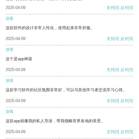
2025-04-09
支持
[0]
反对
[0]
游客
这款软件的设计非常人性化，使用起来非常舒服。
2025-04-09
支持
[0]
反对
[0]
游客
这个是app神器
2025-04-09
支持
[0]
反对
[0]
游客
这款学习软件的社区氛围非常好，可以与其他学习者交流学习心得。
2025-04-09
支持
[0]
反对
[0]
游客
这款app就像我的私人导游，带我领略世界各地的美景。
2025-04-09
支持
[0]
反对
[0]