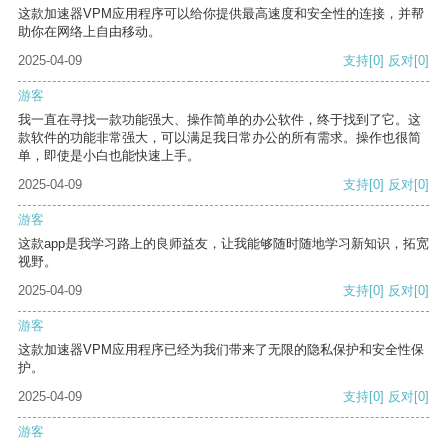
这款加速器VPM应用程序可以给你提供最高速度和安全性的连接，并帮
助你在网络上自由移动。
2025-04-09
支持
[0]
反对
[0]
游客
我一直在寻找一款功能强大、操作简单的办公软件，终于找到了它。这
款软件的功能非常强大，可以满足我日常办公的所有需求。操作也很简
单，即使是小白也能快速上手。
2025-04-09
支持
[0]
反对
[0]
游客
这款app是我学习路上的良师益友，让我能够随时随地学习新知识，拓宽
视野。
2025-04-09
支持
[0]
反对
[0]
游客
这款加速器VPM应用程序已经为我们带来了无限的隐私保护和安全性保
护。
2025-04-09
支持
[0]
反对
[0]
游客