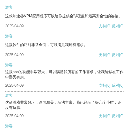
游客
这款加速器VPM应用程序可以给你提供全球覆盖和最高安全性的连接。
2025-04-09
支持
[0]
反对
[0]
游客
这款软件的功能非常全面，可以满足我所有需求。
2025-04-09
支持
[0]
反对
[0]
游客
这款app的功能非常强大，可以满足我所有的工作需求，让我能够在工作
中游刃有余。
2025-04-09
支持
[0]
反对
[0]
游客
这款游戏非常好玩，画面精美，玩法丰富。我已经玩了好几个小时，还
没有玩腻。
2025-04-09
支持
[0]
反对
[0]
游客