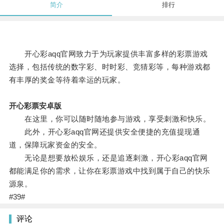
简介
排行
开心彩aqq官网致力于为玩家提供丰富多样的彩票游戏
选择，包括传统的数字彩、时时彩、竞猜彩等，每种游戏都
有丰厚的奖金等待着幸运的玩家。
开心彩票安卓版
在这里，你可以随时随地参与游戏，享受刺激和快乐。
此外，开心彩aqq官网还提供安全便捷的充值提现通
道，保障玩家资金的安全。
无论是想要放松娱乐，还是追逐刺激，开心彩aqq官网
都能满足你的需求，让你在彩票游戏中找到属于自己的快乐
源泉。
#39#
评论