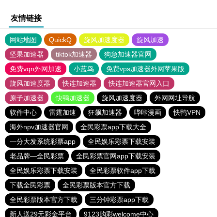
友情链接
网站地图
QuickQ
旋风加速度器
旋风加速
坚果加速器
tiktok加速器
狗急加速器官网
免费vqn外网加速
小蓝鸟
免费vps加速器外网苹果版
旋风加速度器
快连加速器
快连加速器官网入口
原子加速器
快鸭加速器
旋风加速度器
外网网址导航
软件中心
雷霆加速
狂飙加速器
哔咔漫画
快鸭VPN
海外npv加速器官网
全民彩票app下载大全
一分大发系统彩票app
全民娱乐彩票下载安装
老品牌—全民彩票
全民彩票官网app下载安装
全民娱乐彩票下载安装
全民彩票软件app下载
下载全民彩票
全民彩票版本官方下载
全民彩票版本官方下载
三分钟彩票app下载
新人送29元彩金平台
9123购彩welcome中心