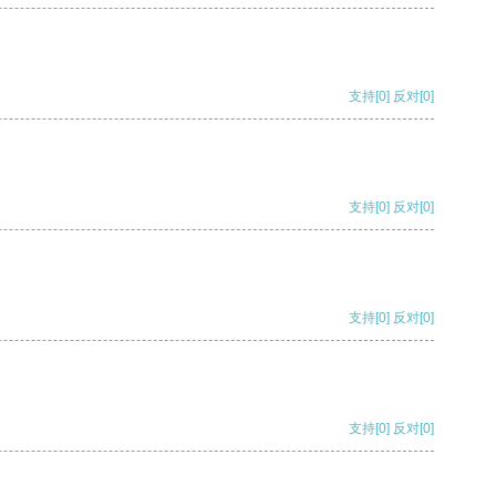
支持
[0]
反对
[0]
支持
[0]
反对
[0]
支持
[0]
反对
[0]
支持
[0]
反对
[0]