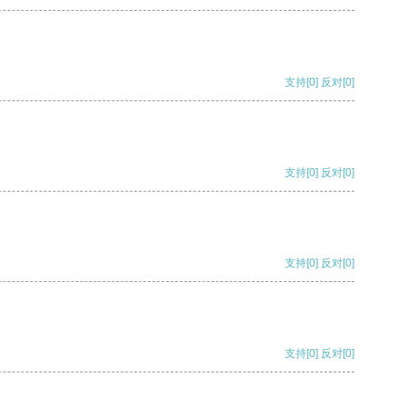
支持
[0]
反对
[0]
支持
[0]
反对
[0]
支持
[0]
反对
[0]
支持
[0]
反对
[0]