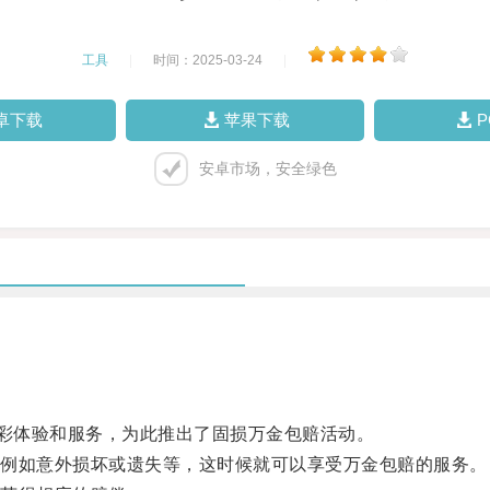
工具
|
时间：2025-03-24
|
卓下载
苹果下载
安卓市场，安全绿色
彩体验和服务，为此推出了固损万金包赔活动。
例如意外损坏或遗失等，这时候就可以享受万金包赔的服务。