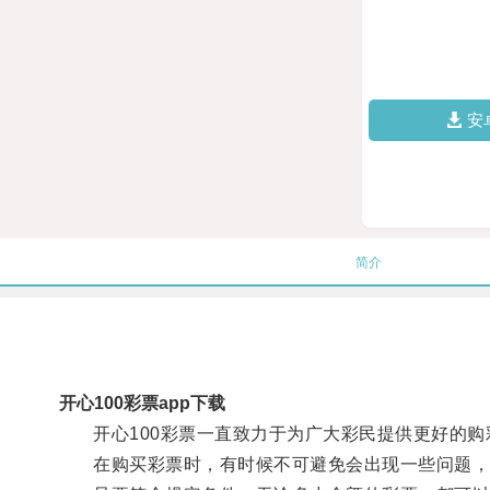
安
简介
开心100彩票app下载
开心100彩票一直致力于为广大彩民提供更好的购
在购买彩票时，有时候不可避免会出现一些问题，