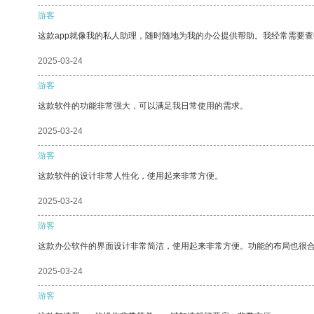
游客
这款app就像我的私人助理，随时随地为我的办公提供帮助。我经常需要查
2025-03-24
游客
这款软件的功能非常强大，可以满足我日常使用的需求。
2025-03-24
游客
这款软件的设计非常人性化，使用起来非常方便。
2025-03-24
游客
这款办公软件的界面设计非常简洁，使用起来非常方便。功能的布局也很
2025-03-24
游客