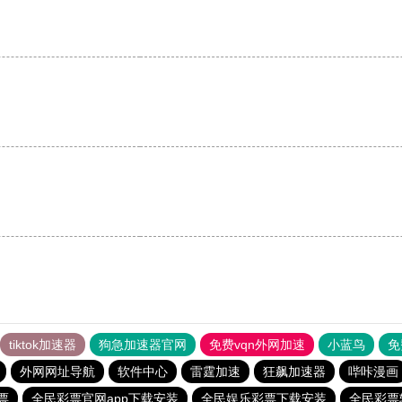
tiktok加速器
狗急加速器官网
免费vqn外网加速
小蓝鸟
免
外网网址导航
软件中心
雷霆加速
狂飙加速器
哔咔漫画
票
全民彩票官网app下载安装
全民娱乐彩票下载安装
全民彩票