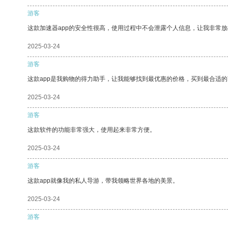
游客
这款加速器app的安全性很高，使用过程中不会泄露个人信息，让我非常放
2025-03-24
游客
这款app是我购物的得力助手，让我能够找到最优惠的价格，买到最合适
2025-03-24
游客
这款软件的功能非常强大，使用起来非常方便。
2025-03-24
游客
这款app就像我的私人导游，带我领略世界各地的美景。
2025-03-24
游客