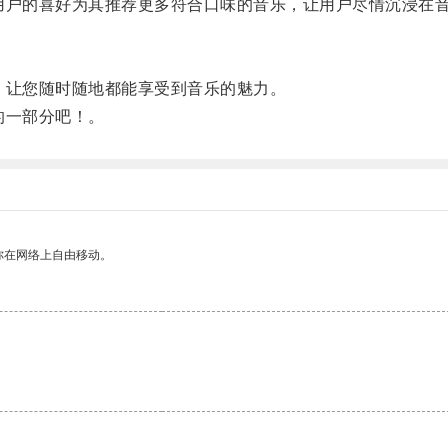
用户的喜好为其推荐更多符合口味的音乐，让用户尽情沉浸在
，让您随时随地都能享受到音乐的魅力。
的一部分吧！。
你在网络上自由移动。