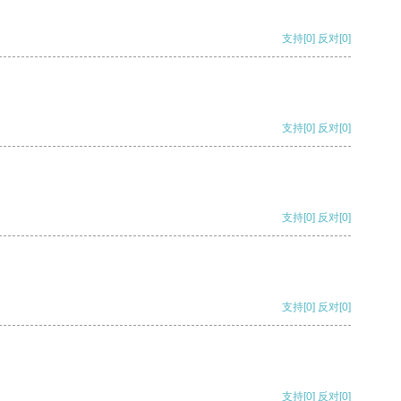
支持
[0]
反对
[0]
支持
[0]
反对
[0]
支持
[0]
反对
[0]
支持
[0]
反对
[0]
支持
[0]
反对
[0]