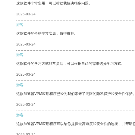
这款软件非常实用，可以帮助我解决很多问题。
2025-03-24
游客
这款软件的价格非常实惠，值得推荐。
2025-03-24
游客
这款软件的学习方式非常灵活，可以根据自己的需求选择学习方式。
2025-03-24
游客
这款加速器VPM应用程序已经为我们带来了无限的隐私保护和安全性保护
2025-03-24
游客
这款加速器VPM应用程序可以给你提供最高速度和安全性的连接，并帮助
2025-03-24