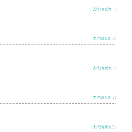
支持
[0]
反对
[0]
支持
[0]
反对
[0]
支持
[0]
反对
[0]
支持
[0]
反对
[0]
支持
[0]
反对
[0]