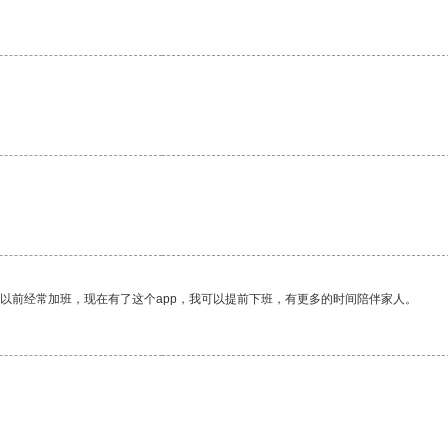
我以前经常加班，现在有了这个app，我可以提前下班，有更多的时间陪伴家人。