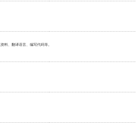
。
找资料、翻译语言、编写代码等。