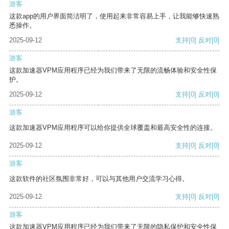
游客
这款app的用户界面简洁明了，使用起来非常容易上手，让我能够快速熟
悉操作。
2025-09-12
支持
[0]
反对
[0]
游客
这款加速器VPM应用程序已经为我们带来了无限的流畅体验和安全性保
护。
2025-09-12
支持
[0]
反对
[0]
游客
这款加速器VPM应用程序可以给你提供全球覆盖和最高安全性的连接。
2025-09-12
支持
[0]
反对
[0]
游客
这款软件的社区氛围非常好，可以与其他用户交流学习心得。
2025-09-12
支持
[0]
反对
[0]
游客
这款加速器VPM应用程序已经为我们带来了无限的隐私保护和安全性保