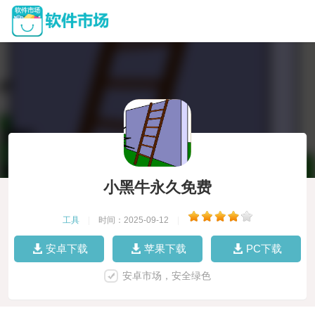
小黑牛永久免费
工具
|
时间：2025-09-12
|
安卓下载
苹果下载
PC下载
安卓市场，安全绿色