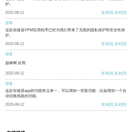
护。
2025-09-12
支持
[0]
反对
[0]
游客
这款加速器VPM应用程序已经为我们带来了无限的隐私保护和安全性保
护。
2025-09-12
支持
[0]
反对
[0]
游客
超棒啊 好用
2025-09-12
支持
[0]
反对
[0]
游客
这款加速器app的功能有点单一，可以增加一些新功能，比如增加一个自
动切换线路的功能。
2025-09-12
支持
[0]
反对
[0]