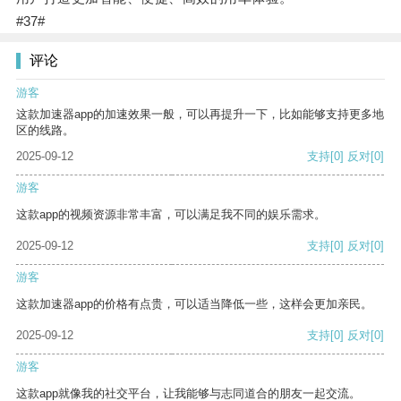
#37#
评论
游客
这款加速器app的加速效果一般，可以再提升一下，比如能够支持更多地
区的线路。
2025-09-12
支持
[0]
反对
[0]
游客
这款app的视频资源非常丰富，可以满足我不同的娱乐需求。
2025-09-12
支持
[0]
反对
[0]
游客
这款加速器app的价格有点贵，可以适当降低一些，这样会更加亲民。
2025-09-12
支持
[0]
反对
[0]
游客
这款app就像我的社交平台，让我能够与志同道合的朋友一起交流。