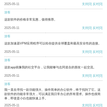
2025-05-11
支持
[0]
反对
[0]
游客
这款软件的价格非常实惠，值得推荐。
2025-05-11
支持
[0]
反对
[0]
游客
这款加速器VPM应用程序可以给你提供全球覆盖和最高安全性的连接。
2025-05-11
支持
[0]
反对
[0]
游客
这款app就像我的社交平台，让我能够与志同道合的朋友一起交流。
2025-05-11
支持
[0]
反对
[0]
游客
我一直在寻找一款功能强大、操作简单的办公软件，终于找到了它。这
款软件的功能非常强大，可以满足我日常办公的所有需求。操作也很简
单，即使是小白也能快速上手。
2025-05-11
支持
[0]
反对
[0]