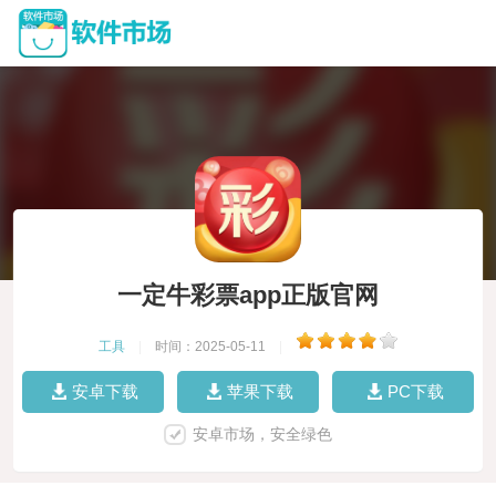
一定牛彩票app正版官网
工具
|
时间：2025-05-11
|
安卓下载
苹果下载
PC下载
安卓市场，安全绿色