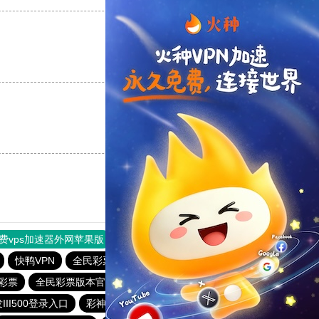
支持
[0]
反对
[0]
支持
[0]
反对
[0]
费vps加速器外网苹果版
旋风加速度器
快连加速器
快鸭VPN
全民彩票app下载大全
一分大发系统彩票app
彩票
全民彩票版本官方下载
全民彩票版本官方下载
III500登录入口
彩神Vl购彩大厅
全民彩票官网app下载安装