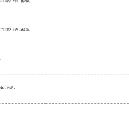
你在网络上自由移动。
你在网络上自由移动。
。
中游刃有余。