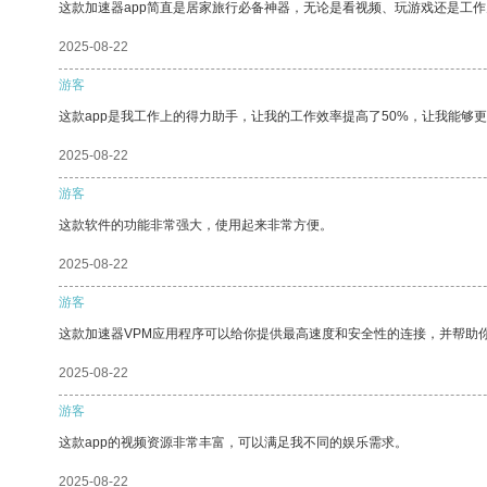
这款加速器app简直是居家旅行必备神器，无论是看视频、玩游戏还是工
2025-08-22
游客
这款app是我工作上的得力助手，让我的工作效率提高了50%，让我能够
2025-08-22
游客
这款软件的功能非常强大，使用起来非常方便。
2025-08-22
游客
这款加速器VPM应用程序可以给你提供最高速度和安全性的连接，并帮助
2025-08-22
游客
这款app的视频资源非常丰富，可以满足我不同的娱乐需求。
2025-08-22