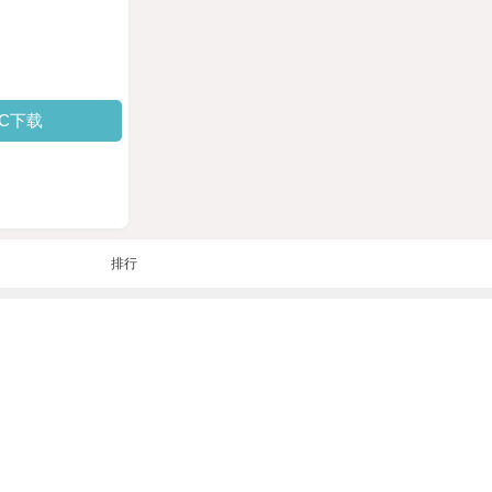
PC下载
排行