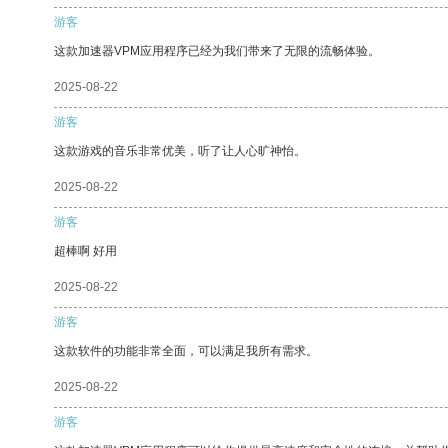
游客
这款加速器VPM应用程序已经为我们带来了无限的流畅体验。
2025-08-22
游客
这款游戏的音乐非常优美，听了让人心旷神怡。
2025-08-22
游客
超棒啊 好用
2025-08-22
游客
这款软件的功能非常全面，可以满足我所有需求。
2025-08-22
游客