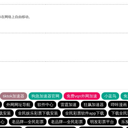
你在网络上自由移动。
tiktok加速器
狗急加速器官网
免费vqn外网加速
小蓝鸟
免
外网网址导航
软件中心
雷霆加速
狂飙加速器
哔咔漫画
下载安装
全民娱乐彩票下载安装
全民彩票软件app下载
下载全民
中心
老品牌—全民彩票
老品牌—全民彩票
明发彩票平台
乐发