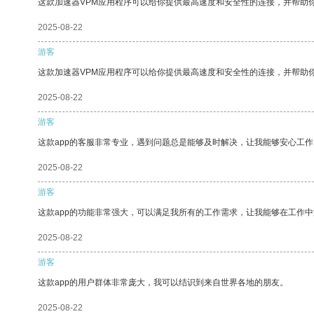
这款加速器VPM应用程序可以给你提供最高速度和安全性的连接，并帮助
2025-08-22
游客
这款加速器VPM应用程序可以给你提供最高速度和安全性的连接，并帮助
2025-08-22
游客
这款app的客服非常专业，遇到问题总是能够及时解决，让我能够安心工作
2025-08-22
游客
这款app的功能非常强大，可以满足我所有的工作需求，让我能够在工作
2025-08-22
游客
这款app的用户群体非常庞大，我可以结识到来自世界各地的朋友。
2025-08-22