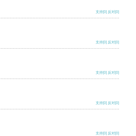
支持
[0]
反对
[0]
支持
[0]
反对
[0]
支持
[0]
反对
[0]
支持
[0]
反对
[0]
支持
[0]
反对
[0]