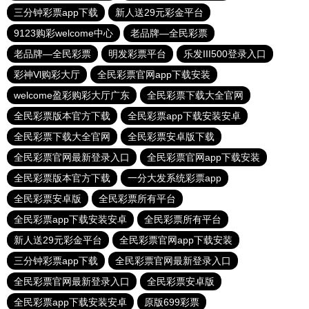
三分钟彩票app下载
新人送29元彩金平台
9123购彩welcome中心
老品牌—全民彩票
老品牌—全民彩票
明发彩票平台
乐发III500登录入口
彩神Vl购彩大厅
全民彩票官网app下载安装
welcome盈彩购彩大厅广东
全民彩票下载大全官网
全民彩票版本官方下载
全民彩票app下载安装安卓
全民彩票下载大全官网
全民彩票安卓版下载
全民彩票官网最新登录入口
全民彩票官网app下载安装
全民彩票版本官方下载
一分大发系统彩票app
全民彩票安卓版
全民彩票所有平台
全民彩票app下载安装安卓
全民彩票所有平台
新人送29元彩金平台
全民彩票官网app下载安装
三分钟彩票app下载
全民彩票官网最新登录入口
全民彩票官网最新登录入口
全民彩票安卓版
全民彩票app下载安装安卓
原版699彩票