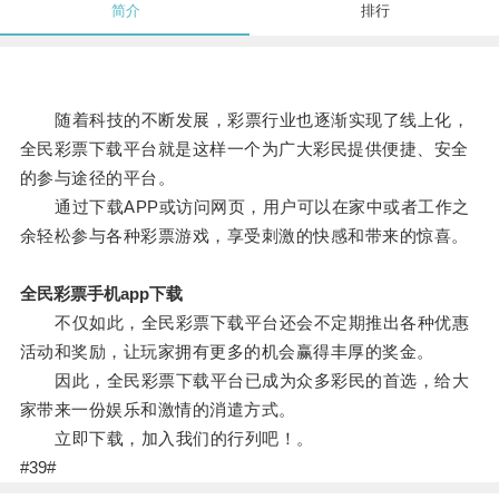
简介
排行
随着科技的不断发展，彩票行业也逐渐实现了线上化，
全民彩票下载平台就是这样一个为广大彩民提供便捷、安全
的参与途径的平台。
通过下载APP或访问网页，用户可以在家中或者工作之
余轻松参与各种彩票游戏，享受刺激的快感和带来的惊喜。
全民彩票手机app下载
不仅如此，全民彩票下载平台还会不定期推出各种优惠
活动和奖励，让玩家拥有更多的机会赢得丰厚的奖金。
因此，全民彩票下载平台已成为众多彩民的首选，给大
家带来一份娱乐和激情的消遣方式。
立即下载，加入我们的行列吧！。
#39#