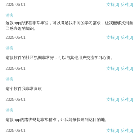
2025-06-01
支持
[0]
反对
[0]
游客
这款app的课程非常丰富，可以满足我不同的学习需求，让我能够找到自
己感兴趣的知识。
2025-06-01
支持
[0]
反对
[0]
游客
这款软件的社区氛围非常好，可以与其他用户交流学习心得。
2025-06-01
支持
[0]
反对
[0]
游客
这个软件我非常喜欢
2025-06-01
支持
[0]
反对
[0]
游客
这款app的路线规划非常精准，让我能够快速到达目的地。
2025-06-01
支持
[0]
反对
[0]