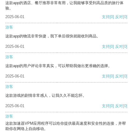
这款app的酒店、餐厅推荐非常有用，让我能够享受到高品质的旅行体
验。
2025-06-01
支持
[0]
反对
[0]
游客
这款app的物流非常快捷，我下单后很快就能收到商品。
2025-06-01
支持
[0]
反对
[0]
游客
这款app的用户评论非常真实，可以帮助我做出更准确的选择。
2025-06-01
支持
[0]
反对
[0]
游客
这款游戏的剧情非常感人，让我久久不能忘怀。
2025-06-01
支持
[0]
反对
[0]
游客
这款加速器VPM应用程序可以给你提供最高速度和安全性的连接，并帮
助你在网络上自由移动。