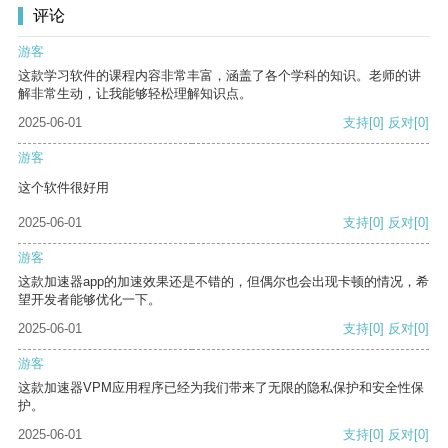
评论
游客
这款学习软件的课程内容非常丰富，涵盖了各个学科的知识。老师的讲
解非常生动，让我能够轻松理解知识点。
2025-06-01
支持
[0]
反对
[0]
游客
这个软件很好用
2025-06-01
支持
[0]
反对
[0]
游客
这款加速器app的加速效果还是不错的，但偶尔也会出现卡顿的情况，希
望开发者能够优化一下。
2025-06-01
支持
[0]
反对
[0]
游客
这款加速器VPM应用程序已经为我们带来了无限的隐私保护和安全性保
护。
2025-06-01
支持
[0]
反对
[0]