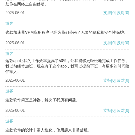
助你在网络上自由移动。
2025-06-01
支持
[0]
反对
[0]
游客
这款加速器VPM应用程序已经为我们带来了无限的隐私和安全性保护。
2025-06-01
支持
[0]
反对
[0]
游客
这款app让我的工作效率提高了50%，让我能够更轻松地完成工作任务。
我以前经常加班，现在有了这个app，我可以提前下班，有更多的时间陪
伴家人。
2025-06-01
支持
[0]
反对
[0]
游客
这款软件简直是神器，解决了我所有问题。
2025-06-01
支持
[0]
反对
[0]
游客
这款软件的设计非常人性化，使用起来非常舒服。