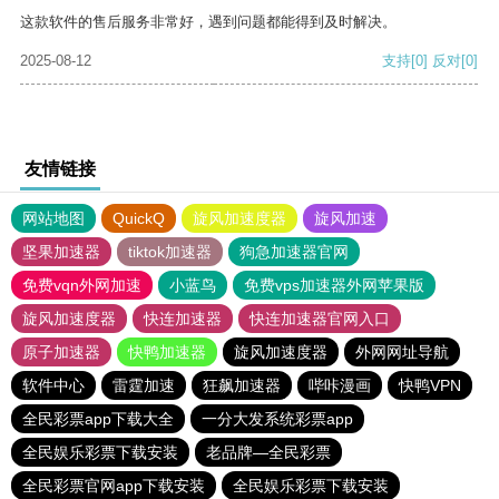
这款软件的售后服务非常好，遇到问题都能得到及时解决。
2025-08-12
支持
[0]
反对
[0]
友情链接
网站地图
QuickQ
旋风加速度器
旋风加速
坚果加速器
tiktok加速器
狗急加速器官网
免费vqn外网加速
小蓝鸟
免费vps加速器外网苹果版
旋风加速度器
快连加速器
快连加速器官网入口
原子加速器
快鸭加速器
旋风加速度器
外网网址导航
软件中心
雷霆加速
狂飙加速器
哔咔漫画
快鸭VPN
全民彩票app下载大全
一分大发系统彩票app
全民娱乐彩票下载安装
老品牌—全民彩票
全民彩票官网app下载安装
全民娱乐彩票下载安装