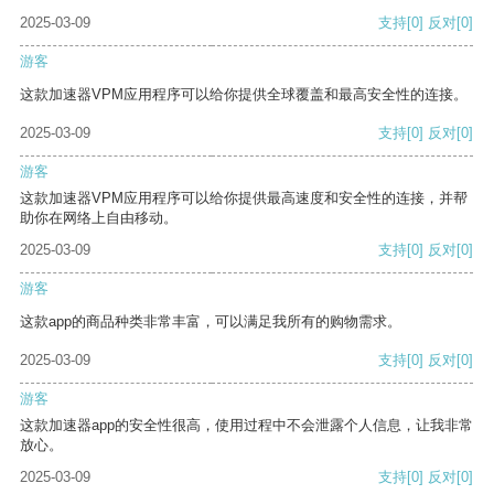
2025-03-09
支持
[0]
反对
[0]
游客
这款加速器VPM应用程序可以给你提供全球覆盖和最高安全性的连接。
2025-03-09
支持
[0]
反对
[0]
游客
这款加速器VPM应用程序可以给你提供最高速度和安全性的连接，并帮
助你在网络上自由移动。
2025-03-09
支持
[0]
反对
[0]
游客
这款app的商品种类非常丰富，可以满足我所有的购物需求。
2025-03-09
支持
[0]
反对
[0]
游客
这款加速器app的安全性很高，使用过程中不会泄露个人信息，让我非常
放心。
2025-03-09
支持
[0]
反对
[0]