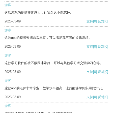
游客
这款游戏的剧情非常感人，让我久久不能忘怀。
2025-03-09
支持
[0]
反对
[0]
游客
这款app的视频资源非常丰富，可以满足我不同的娱乐需求。
2025-03-09
支持
[0]
反对
[0]
游客
这款学习软件的社区氛围非常好，可以与其他学习者交流学习心得。
2025-03-09
支持
[0]
反对
[0]
游客
这款app的老师非常专业，教学水平很高，让我能够学到实用的知识。
2025-03-09
支持
[0]
反对
[0]
游客