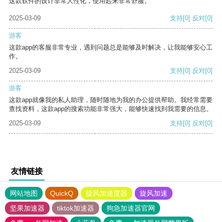
这款软件的设计非常人性化，使用起来非常舒服。
2025-03-09
支持
[0]
反对
[0]
游客
这款app的客服非常专业，遇到问题总是能够及时解决，让我能够安心工
作。
2025-03-09
支持
[0]
反对
[0]
游客
这款app就像我的私人助理，随时随地为我的办公提供帮助。我经常需要
查找资料，这款app的搜索功能非常强大，能够快速找到我需要的信息。
2025-03-09
支持
[0]
反对
[0]
友情链接
网站地图
QuickQ
旋风加速度器
旋风加速
坚果加速器
tiktok加速器
狗急加速器官网