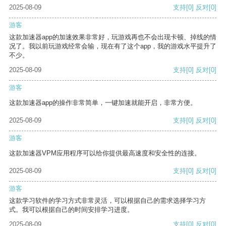
2025-08-09
支持
[0]
反对
[0]
游客
这款加速器app的加速效果非常好，玩游戏再也不会出现卡顿、掉线的情
况了。我以前玩游戏经常会输，现在有了这个app，我的游戏水平提升了
不少。
2025-08-09
支持
[0]
反对
[0]
游客
这款加速器app的操作非常简单，一键加速就能开启，非常方便。
2025-08-09
支持
[0]
反对
[0]
游客
这款加速器VPM应用程序可以给你提供最高速度和安全性的连接。
2025-08-09
支持
[0]
反对
[0]
游客
这款学习软件的学习方式非常灵活，可以根据自己的需求选择学习方
式。我可以根据自己的时间安排学习进度。
2025-08-09
支持
[0]
反对
[0]