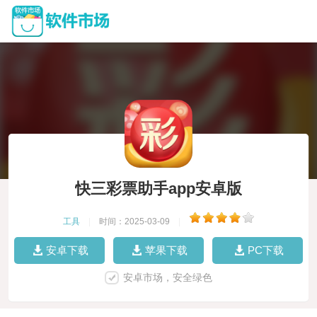
快三彩票助手app安卓版
工具
|
时间：2025-03-09
|
安卓下载
苹果下载
PC下载
安卓市场，安全绿色