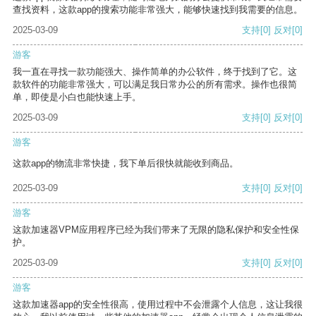
查找资料，这款app的搜索功能非常强大，能够快速找到我需要的信息。
2025-03-09
支持
[0]
反对
[0]
游客
我一直在寻找一款功能强大、操作简单的办公软件，终于找到了它。这
款软件的功能非常强大，可以满足我日常办公的所有需求。操作也很简
单，即使是小白也能快速上手。
2025-03-09
支持
[0]
反对
[0]
游客
这款app的物流非常快捷，我下单后很快就能收到商品。
2025-03-09
支持
[0]
反对
[0]
游客
这款加速器VPM应用程序已经为我们带来了无限的隐私保护和安全性保
护。
2025-03-09
支持
[0]
反对
[0]
游客
这款加速器app的安全性很高，使用过程中不会泄露个人信息，这让我很