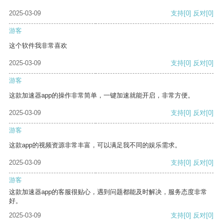
2025-03-09
支持
[0]
反对
[0]
游客
这个软件我非常喜欢
2025-03-09
支持
[0]
反对
[0]
游客
这款加速器app的操作非常简单，一键加速就能开启，非常方便。
2025-03-09
支持
[0]
反对
[0]
游客
这款app的视频资源非常丰富，可以满足我不同的娱乐需求。
2025-03-09
支持
[0]
反对
[0]
游客
这款加速器app的客服很贴心，遇到问题都能及时解决，服务态度非常
好。
2025-03-09
支持
[0]
反对
[0]