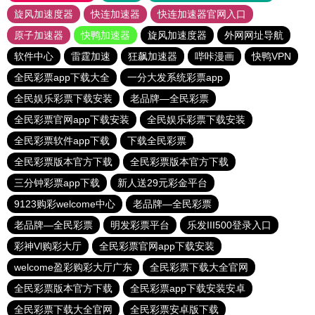
旋风加速度器
快连加速器
快连加速器官网入口
原子加速器
快鸭加速器
旋风加速度器
外网网址导航
软件中心
雷霆加速
狂飙加速器
哔咔漫画
快鸭VPN
全民彩票app下载大全
一分大发系统彩票app
全民娱乐彩票下载安装
老品牌—全民彩票
全民彩票官网app下载安装
全民娱乐彩票下载安装
全民彩票软件app下载
下载全民彩票
全民彩票版本官方下载
全民彩票版本官方下载
三分钟彩票app下载
新人送29元彩金平台
9123购彩welcome中心
老品牌—全民彩票
老品牌—全民彩票
明发彩票平台
乐发III500登录入口
彩神Vl购彩大厅
全民彩票官网app下载安装
welcome盈彩购彩大厅广东
全民彩票下载大全官网
全民彩票版本官方下载
全民彩票app下载安装安卓
全民彩票下载大全官网
全民彩票安卓版下载