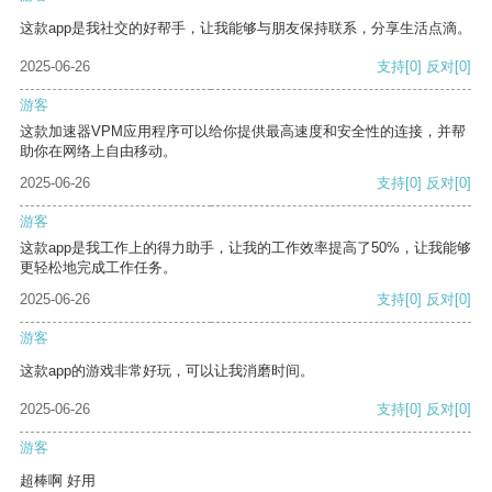
这款app是我社交的好帮手，让我能够与朋友保持联系，分享生活点滴。
2025-06-26
支持
[0]
反对
[0]
游客
这款加速器VPM应用程序可以给你提供最高速度和安全性的连接，并帮
助你在网络上自由移动。
2025-06-26
支持
[0]
反对
[0]
游客
这款app是我工作上的得力助手，让我的工作效率提高了50%，让我能够
更轻松地完成工作任务。
2025-06-26
支持
[0]
反对
[0]
游客
这款app的游戏非常好玩，可以让我消磨时间。
2025-06-26
支持
[0]
反对
[0]
游客
超棒啊 好用