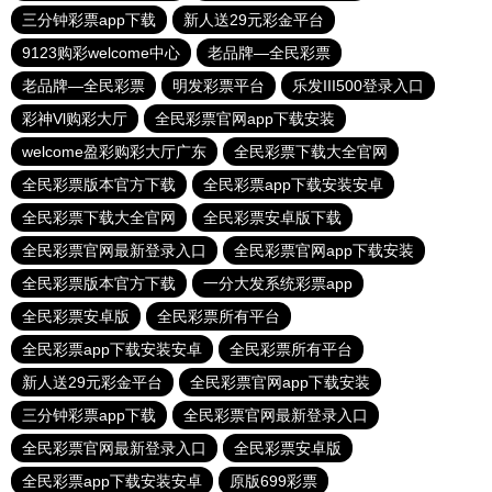
三分钟彩票app下载
新人送29元彩金平台
9123购彩welcome中心
老品牌—全民彩票
老品牌—全民彩票
明发彩票平台
乐发III500登录入口
彩神Vl购彩大厅
全民彩票官网app下载安装
welcome盈彩购彩大厅广东
全民彩票下载大全官网
全民彩票版本官方下载
全民彩票app下载安装安卓
全民彩票下载大全官网
全民彩票安卓版下载
全民彩票官网最新登录入口
全民彩票官网app下载安装
全民彩票版本官方下载
一分大发系统彩票app
全民彩票安卓版
全民彩票所有平台
全民彩票app下载安装安卓
全民彩票所有平台
新人送29元彩金平台
全民彩票官网app下载安装
三分钟彩票app下载
全民彩票官网最新登录入口
全民彩票官网最新登录入口
全民彩票安卓版
全民彩票app下载安装安卓
原版699彩票