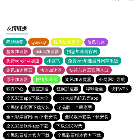
友情链接
网站地图
QuickQ
旋风加速度器
旋风加速
坚果加速器
tiktok加速器
狗急加速器官网
免费vqn外网加速
小蓝鸟
免费vps加速器外网苹果版
旋风加速度器
快连加速器
快连加速器官网入口
原子加速器
快鸭加速器
旋风加速度器
外网网址导航
软件中心
雷霆加速
狂飙加速器
哔咔漫画
快鸭VPN
全民彩票app下载大全
一分大发系统彩票app
全民娱乐彩票下载安装
老品牌—全民彩票
全民彩票官网app下载安装
全民娱乐彩票下载安装
全民彩票软件app下载
下载全民彩票
全民彩票版本官方下载
全民彩票版本官方下载