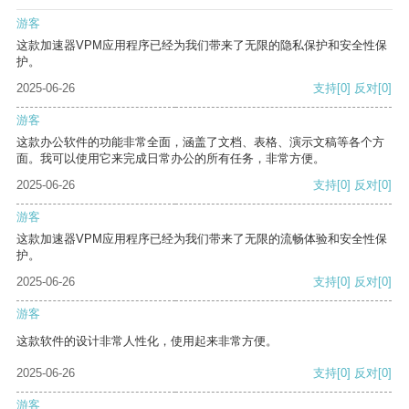
游客
这款加速器VPM应用程序已经为我们带来了无限的隐私保护和安全性保
护。
2025-06-26
支持
[0]
反对
[0]
游客
这款办公软件的功能非常全面，涵盖了文档、表格、演示文稿等各个方
面。我可以使用它来完成日常办公的所有任务，非常方便。
2025-06-26
支持
[0]
反对
[0]
游客
这款加速器VPM应用程序已经为我们带来了无限的流畅体验和安全性保
护。
2025-06-26
支持
[0]
反对
[0]
游客
这款软件的设计非常人性化，使用起来非常方便。
2025-06-26
支持
[0]
反对
[0]
游客