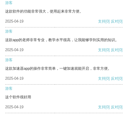
游客
这款软件的功能非常强大，使用起来非常方便。
2025-04-19
支持
[0]
反对
[0]
游客
这款app的老师非常专业，教学水平很高，让我能够学到实用的知识。
2025-04-19
支持
[0]
反对
[0]
游客
这款加速器app的操作非常简单，一键加速就能开启，非常方便。
2025-04-19
支持
[0]
反对
[0]
游客
这个软件很好用
2025-04-19
支持
[0]
反对
[0]