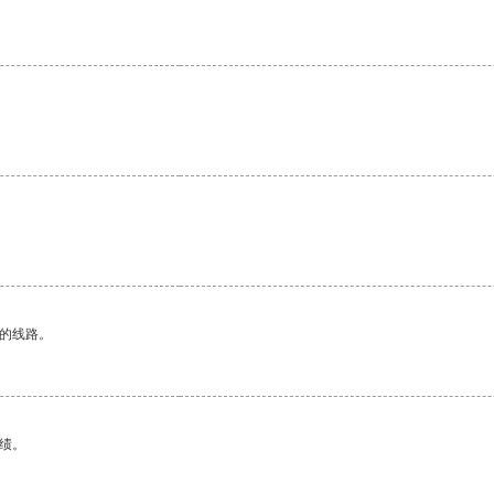
。
区的线路。
绩。