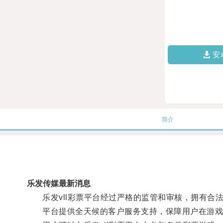
安
简介
乐发传媒最新消息
乐发vll彩票平台经过严格的监管和审核，拥有合
平台提供全天候的客户服务支持，保障用户在游戏