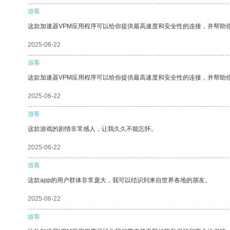
游客
这款加速器VPM应用程序可以给你提供最高速度和安全性的连接，并帮助
2025-06-22
游客
这款加速器VPM应用程序可以给你提供最高速度和安全性的连接，并帮助
2025-06-22
游客
这款游戏的剧情非常感人，让我久久不能忘怀。
2025-06-22
游客
这款app的用户群体非常庞大，我可以结识到来自世界各地的朋友。
2025-06-22
游客