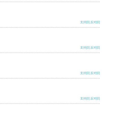
支持
[0]
反对
[0]
支持
[0]
反对
[0]
支持
[0]
反对
[0]
支持
[0]
反对
[0]