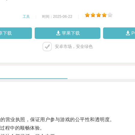
工具
|
时间：2025-06-22
|
卓下载
苹果下载
安卓市场，安全绿色
法的营业执照，保证用户参与游戏的公平性和透明度。
过程中的顺畅体验。