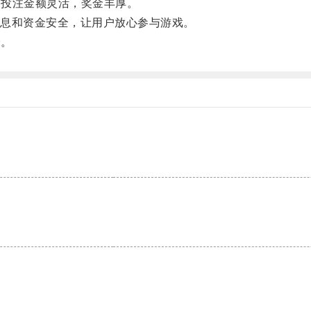
，投注金额灵活，奖金丰厚。
息和资金安全，让用户放心参与游戏。
验。