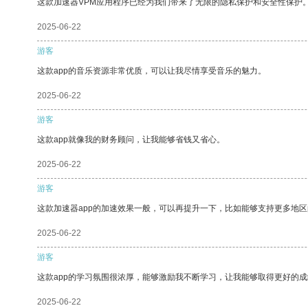
这款加速器VPM应用程序已经为我们带来了无限的隐私保护和安全性保护
2025-06-22
游客
这款app的音乐资源非常优质，可以让我尽情享受音乐的魅力。
2025-06-22
游客
这款app就像我的财务顾问，让我能够省钱又省心。
2025-06-22
游客
这款加速器app的加速效果一般，可以再提升一下，比如能够支持更多地
2025-06-22
游客
这款app的学习氛围很浓厚，能够激励我不断学习，让我能够取得更好的成
2025-06-22