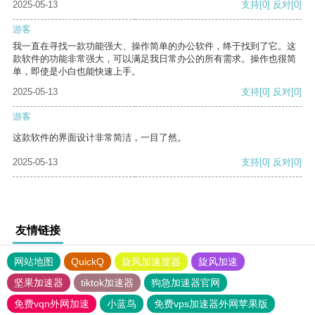
2025-05-13
支持
[0]
反对
[0]
游客
我一直在寻找一款功能强大、操作简单的办公软件，终于找到了它。这
款软件的功能非常强大，可以满足我日常办公的所有需求。操作也很简
单，即使是小白也能快速上手。
2025-05-13
支持
[0]
反对
[0]
游客
这款软件的界面设计非常简洁，一目了然。
2025-05-13
支持
[0]
反对
[0]
友情链接
网站地图
QuickQ
旋风加速度器
旋风加速
坚果加速器
tiktok加速器
狗急加速器官网
免费vqn外网加速
小蓝鸟
免费vps加速器外网苹果版