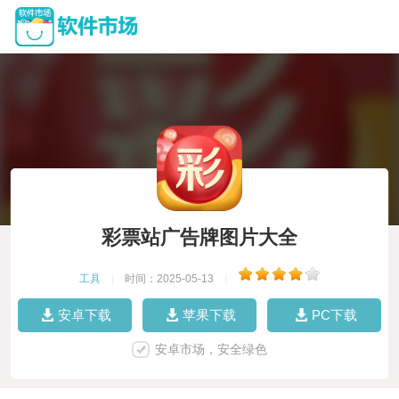
彩票站广告牌图片大全
工具
|
时间：2025-05-13
|
安卓下载
苹果下载
PC下载
安卓市场，安全绿色