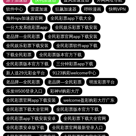
原子加速器
快鸭加速器
旋风加速度器
外网网址导航
软件中心
雷霆加速
狂飙加速器
哔咔漫画
快鸭VPN
海外npv加速器官网
全民彩票app下载大全
一分大发系统彩票app
全民娱乐彩票下载安装
老品牌—全民彩票
全民彩票官网app下载安装
全民娱乐彩票下载安装
全民彩票软件app下载
下载全民彩票
全民彩票版本官方下载
全民彩票版本官方下载
三分钟彩票app下载
新人送29元彩金平台
9123购彩welcome中心
老品牌—全民彩票
老品牌—全民彩票
明发彩票平台
乐发III500登录入口
彩神Vl购彩大厅
全民彩票官网app下载安装
welcome盈彩购彩大厅广东
全民彩票下载大全官网
全民彩票版本官方下载
全民彩票app下载安装安卓
全民彩票下载大全官网
全民彩票安卓版下载
全民彩票官网最新登录入口