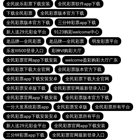
全民娱乐彩票下载安装
全民彩票软件app下载
下载全民彩票
全民彩票版本官方下载
全民彩票版本官方下载
三分钟彩票app下载
新人送29元彩金平台
9123购彩welcome中心
老品牌—全民彩票
老品牌—全民彩票
明发彩票平台
乐发III500登录入口
彩神Vl购彩大厅
全民彩票官网app下载安装
welcome盈彩购彩大厅广东
全民彩票下载大全官网
全民彩票版本官方下载
全民彩票app下载安装安卓
全民彩票下载大全官网
全民彩票安卓版下载
全民彩票官网最新登录入口
全民彩票官网app下载安装
全民彩票版本官方下载
一分大发系统彩票app
全民彩票安卓版
全民彩票所有平台
全民彩票app下载安装安卓
全民彩票所有平台
新人送29元彩金平台
全民彩票官网app下载安装
三分钟彩票app下载
全民彩票官网最新登录入口