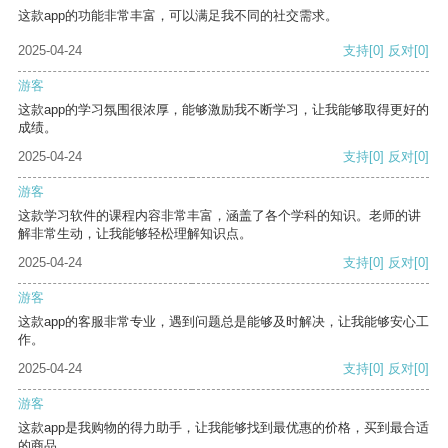
这款app的功能非常丰富，可以满足我不同的社交需求。
2025-04-24
支持
[0]
反对
[0]
游客
这款app的学习氛围很浓厚，能够激励我不断学习，让我能够取得更好的
成绩。
2025-04-24
支持
[0]
反对
[0]
游客
这款学习软件的课程内容非常丰富，涵盖了各个学科的知识。老师的讲
解非常生动，让我能够轻松理解知识点。
2025-04-24
支持
[0]
反对
[0]
游客
这款app的客服非常专业，遇到问题总是能够及时解决，让我能够安心工
作。
2025-04-24
支持
[0]
反对
[0]
游客
这款app是我购物的得力助手，让我能够找到最优惠的价格，买到最合适
的商品。