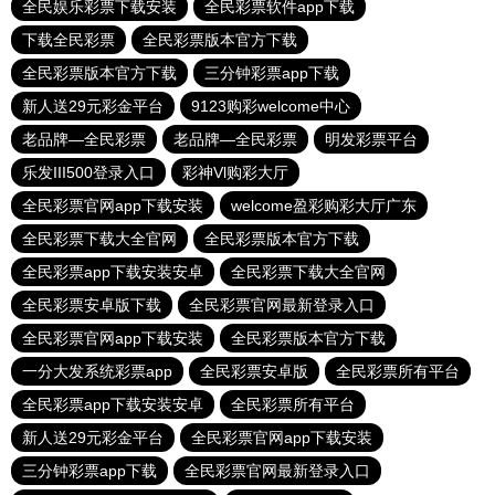
全民娱乐彩票下载安装
全民彩票软件app下载
下载全民彩票
全民彩票版本官方下载
全民彩票版本官方下载
三分钟彩票app下载
新人送29元彩金平台
9123购彩welcome中心
老品牌—全民彩票
老品牌—全民彩票
明发彩票平台
乐发III500登录入口
彩神Vl购彩大厅
全民彩票官网app下载安装
welcome盈彩购彩大厅广东
全民彩票下载大全官网
全民彩票版本官方下载
全民彩票app下载安装安卓
全民彩票下载大全官网
全民彩票安卓版下载
全民彩票官网最新登录入口
全民彩票官网app下载安装
全民彩票版本官方下载
一分大发系统彩票app
全民彩票安卓版
全民彩票所有平台
全民彩票app下载安装安卓
全民彩票所有平台
新人送29元彩金平台
全民彩票官网app下载安装
三分钟彩票app下载
全民彩票官网最新登录入口