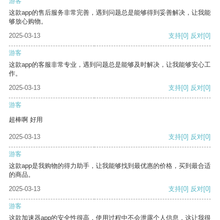
游客
这款app的售后服务非常完善，遇到问题总是能够得到妥善解决，让我能
够放心购物。
2025-03-13
支持
[0]
反对
[0]
游客
这款app的客服非常专业，遇到问题总是能够及时解决，让我能够安心工
作。
2025-03-13
支持
[0]
反对
[0]
游客
超棒啊 好用
2025-03-13
支持
[0]
反对
[0]
游客
这款app是我购物的得力助手，让我能够找到最优惠的价格，买到最合适
的商品。
2025-03-13
支持
[0]
反对
[0]
游客
这款加速器app的安全性很高，使用过程中不会泄露个人信息，这让我很