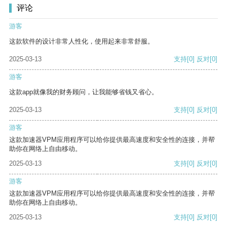
评论
游客
这款软件的设计非常人性化，使用起来非常舒服。
2025-03-13
支持
[0]
反对
[0]
游客
这款app就像我的财务顾问，让我能够省钱又省心。
2025-03-13
支持
[0]
反对
[0]
游客
这款加速器VPM应用程序可以给你提供最高速度和安全性的连接，并帮
助你在网络上自由移动。
2025-03-13
支持
[0]
反对
[0]
游客
这款加速器VPM应用程序可以给你提供最高速度和安全性的连接，并帮
助你在网络上自由移动。
2025-03-13
支持
[0]
反对
[0]