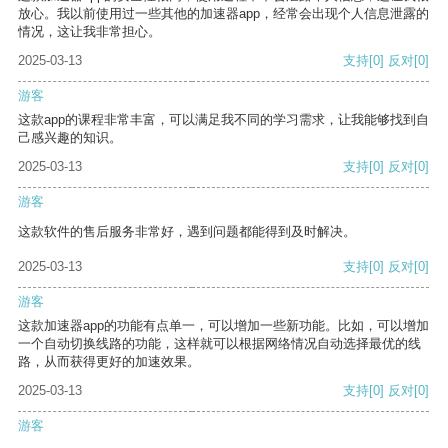
放心。我以前使用过一些其他的加速器app，经常会出现个人信息泄露的
情况，这让我非常担心。
2025-03-13
支持
[0]
反对
[0]
游客
这款app的课程非常丰富，可以满足我不同的学习需求，让我能够找到自
己感兴趣的知识。
2025-03-13
支持
[0]
反对
[0]
游客
这款软件的售后服务非常好，遇到问题都能得到及时解决。
2025-03-13
支持
[0]
反对
[0]
游客
这款加速器app的功能有点单一，可以增加一些新功能。比如，可以增加
一个自动切换线路的功能，这样就可以根据网络情况自动选择最优的线
路，从而获得更好的加速效果。
2025-03-13
支持
[0]
反对
[0]
游客