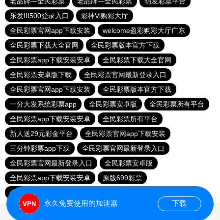
老品牌—全民彩票
老品牌—全民彩票
明发彩票平台
乐发III500登录入口
彩神Vl购彩大厅
全民彩票官网app下载安装
welcome盈彩购彩大厅广东
全民彩票下载大全官网
全民彩票版本官方下载
全民彩票app下载安装安卓
全民彩票下载大全官网
全民彩票安卓版下载
全民彩票官网最新登录入口
全民彩票官网app下载安装
全民彩票版本官方下载
一分大发系统彩票app
全民彩票安卓版
全民彩票所有平台
全民彩票app下载安装安卓
全民彩票所有平台
新人送29元彩金平台
全民彩票官网app下载安装
三分钟彩票app下载
全民彩票官网最新登录入口
全民彩票官网最新登录入口
全民彩票安卓版
全民彩票app下载安装安卓
原版699彩票
全民彩票平台是真的吗
永久免费使用的加速器
下载