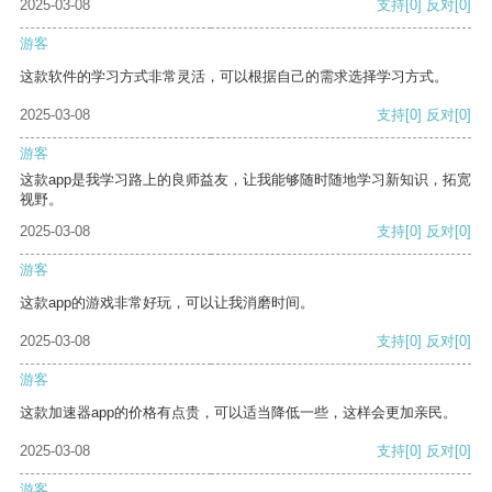
2025-03-08
支持
[0]
反对
[0]
游客
这款软件的学习方式非常灵活，可以根据自己的需求选择学习方式。
2025-03-08
支持
[0]
反对
[0]
游客
这款app是我学习路上的良师益友，让我能够随时随地学习新知识，拓宽
视野。
2025-03-08
支持
[0]
反对
[0]
游客
这款app的游戏非常好玩，可以让我消磨时间。
2025-03-08
支持
[0]
反对
[0]
游客
这款加速器app的价格有点贵，可以适当降低一些，这样会更加亲民。
2025-03-08
支持
[0]
反对
[0]
游客