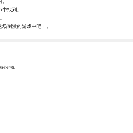
的。
p中找到。
。
这场刺激的游戏中吧！。
够放心购物。