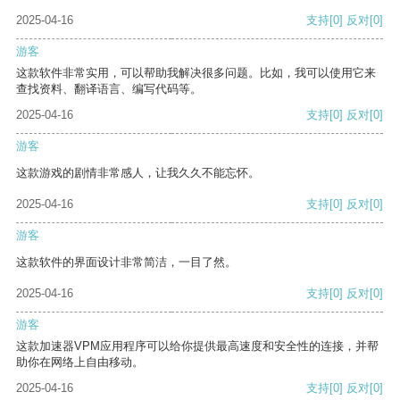
2025-04-16
支持
[0]
反对
[0]
游客
这款软件非常实用，可以帮助我解决很多问题。比如，我可以使用它来
查找资料、翻译语言、编写代码等。
2025-04-16
支持
[0]
反对
[0]
游客
这款游戏的剧情非常感人，让我久久不能忘怀。
2025-04-16
支持
[0]
反对
[0]
游客
这款软件的界面设计非常简洁，一目了然。
2025-04-16
支持
[0]
反对
[0]
游客
这款加速器VPM应用程序可以给你提供最高速度和安全性的连接，并帮
助你在网络上自由移动。
2025-04-16
支持
[0]
反对
[0]