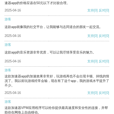
速器app的价格应该在50元以下才比较合理。
2025-04-16
支持
[0]
反对
[0]
游客
这款app就像我的社交平台，让我能够与志同道合的朋友一起交流。
2025-04-16
支持
[0]
反对
[0]
游客
这款app的音乐资源非常优质，可以让我尽情享受音乐的魅力。
2025-04-16
支持
[0]
反对
[0]
游客
这款加速器app的加速效果非常好，玩游戏再也不会出现卡顿、掉线的情
况了。我以前玩游戏经常会输，现在有了这个app，我的游戏水平提升了
不少。
2025-04-16
支持
[0]
反对
[0]
游客
这款加速器VPM应用程序可以给你提供最高速度和安全性的连接，并帮
助你在网络上自由移动。