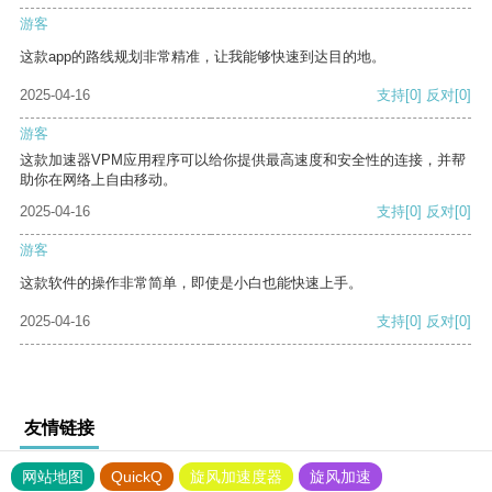
游客
这款app的路线规划非常精准，让我能够快速到达目的地。
2025-04-16
支持
[0]
反对
[0]
游客
这款加速器VPM应用程序可以给你提供最高速度和安全性的连接，并帮
助你在网络上自由移动。
2025-04-16
支持
[0]
反对
[0]
游客
这款软件的操作非常简单，即使是小白也能快速上手。
2025-04-16
支持
[0]
反对
[0]
友情链接
网站地图
QuickQ
旋风加速度器
旋风加速