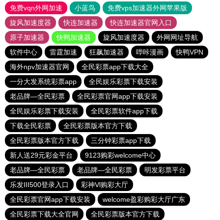
免费vqn外网加速
小蓝鸟
免费vps加速器外网苹果版
旋风加速度器
快连加速器
快连加速器官网入口
原子加速器
快鸭加速器
旋风加速度器
外网网址导航
软件中心
雷霆加速
狂飙加速器
哔咔漫画
快鸭VPN
海外npv加速器官网
全民彩票app下载大全
一分大发系统彩票app
全民娱乐彩票下载安装
老品牌—全民彩票
全民彩票官网app下载安装
全民娱乐彩票下载安装
全民彩票软件app下载
下载全民彩票
全民彩票版本官方下载
全民彩票版本官方下载
三分钟彩票app下载
新人送29元彩金平台
9123购彩welcome中心
老品牌—全民彩票
老品牌—全民彩票
明发彩票平台
乐发III500登录入口
彩神Vl购彩大厅
全民彩票官网app下载安装
welcome盈彩购彩大厅广东
全民彩票下载大全官网
全民彩票版本官方下载