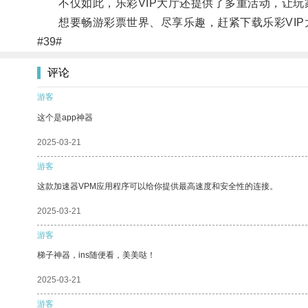
不仅如此，乐彩VIP大厅还提供了多重活动，让玩
想要畅游彩票世界、尽享乐趣，赶紧下载乐彩VIP
#39#
评论
游客
这个是app神器
2025-03-21
游客
这款加速器VPM应用程序可以给你提供最高速度和安全性的连接。
2025-03-21
游客
梯子神器，ins随便看，美美哒！
2025-03-21
游客