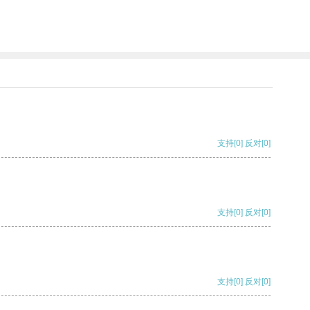
支持
[0]
反对
[0]
支持
[0]
反对
[0]
支持
[0]
反对
[0]