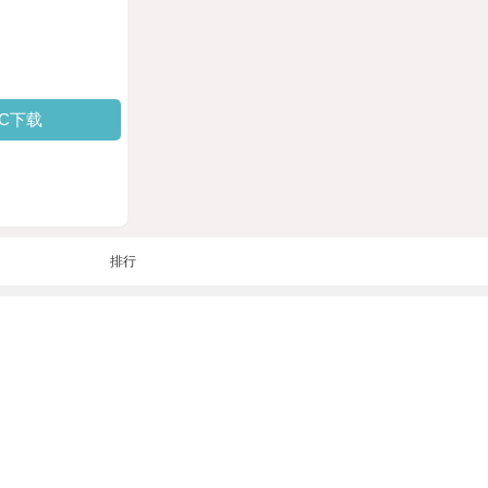
PC下载
排行