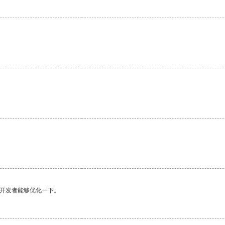
望开发者能够优化一下。