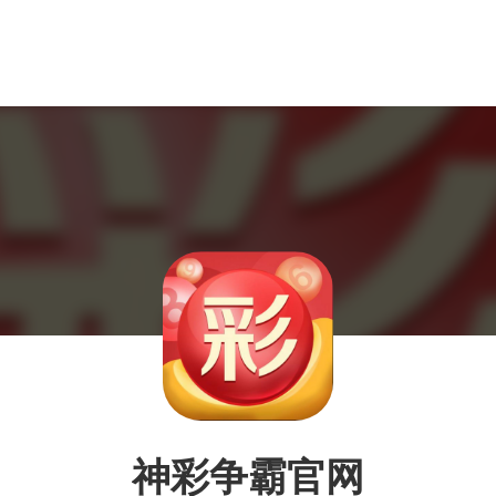
神彩争霸官网