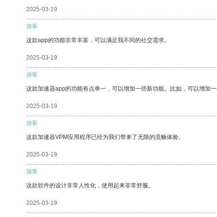
2025-03-19
游客
这款app的功能非常丰富，可以满足我不同的社交需求。
2025-03-19
游客
这款加速器app的功能有点单一，可以增加一些新功能。比如，可以增加
2025-03-19
游客
这款加速器VPM应用程序已经为我们带来了无限的流畅体验。
2025-03-19
游客
这款软件的设计非常人性化，使用起来非常舒服。
2025-03-19