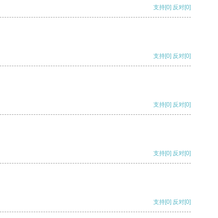
支持
[0]
反对
[0]
支持
[0]
反对
[0]
支持
[0]
反对
[0]
支持
[0]
反对
[0]
支持
[0]
反对
[0]