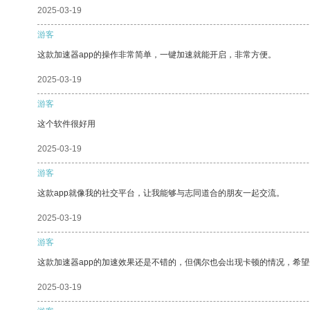
2025-03-19
游客
这款加速器app的操作非常简单，一键加速就能开启，非常方便。
2025-03-19
游客
这个软件很好用
2025-03-19
游客
这款app就像我的社交平台，让我能够与志同道合的朋友一起交流。
2025-03-19
游客
这款加速器app的加速效果还是不错的，但偶尔也会出现卡顿的情况，希
2025-03-19