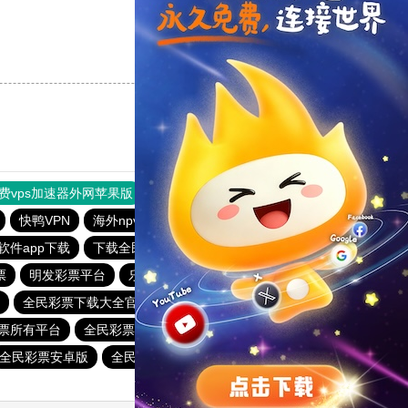
支持
[0]
反对
[0]
费vps加速器外网苹果版
旋风加速度器
快连加速器
快鸭VPN
海外npv加速器官网
全民彩票app下载大全
软件app下载
下载全民彩票
全民彩票版本官方下载
票
明发彩票平台
乐发III500登录入口
彩神Vl购彩大厅
全民彩票下载大全官网
全民彩票安卓版下载
票所有平台
全民彩票app下载安装安卓
全民彩票所有平台
全民彩票安卓版
全民彩票app下载安装安卓
原版699彩票