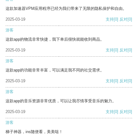
这款加速器VPM应用程序已经为我们带来了无限的隐私保护和自由。
2025-03-19
支持
[0]
反对
[0]
游客
这款app的物流非常快捷，我下单后很快就能收到商品。
2025-03-19
支持
[0]
反对
[0]
游客
这款app的功能非常丰富，可以满足我不同的社交需求。
2025-03-19
支持
[0]
反对
[0]
游客
这款app的音乐资源非常优质，可以让我尽情享受音乐的魅力。
2025-03-19
支持
[0]
反对
[0]
游客
梯子神器，ins随便看，美美哒！