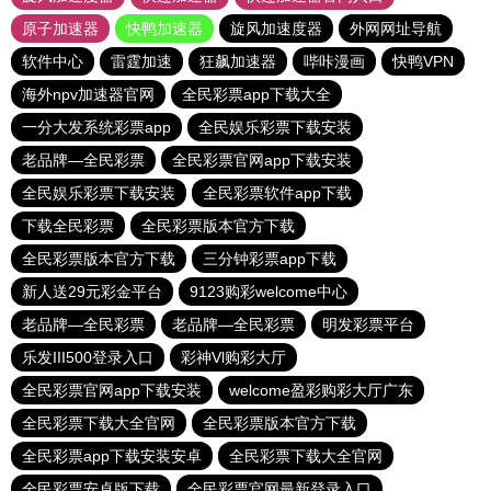
原子加速器
快鸭加速器
旋风加速度器
外网网址导航
软件中心
雷霆加速
狂飙加速器
哔咔漫画
快鸭VPN
海外npv加速器官网
全民彩票app下载大全
一分大发系统彩票app
全民娱乐彩票下载安装
老品牌—全民彩票
全民彩票官网app下载安装
全民娱乐彩票下载安装
全民彩票软件app下载
下载全民彩票
全民彩票版本官方下载
全民彩票版本官方下载
三分钟彩票app下载
新人送29元彩金平台
9123购彩welcome中心
老品牌—全民彩票
老品牌—全民彩票
明发彩票平台
乐发III500登录入口
彩神Vl购彩大厅
全民彩票官网app下载安装
welcome盈彩购彩大厅广东
全民彩票下载大全官网
全民彩票版本官方下载
全民彩票app下载安装安卓
全民彩票下载大全官网
全民彩票安卓版下载
全民彩票官网最新登录入口