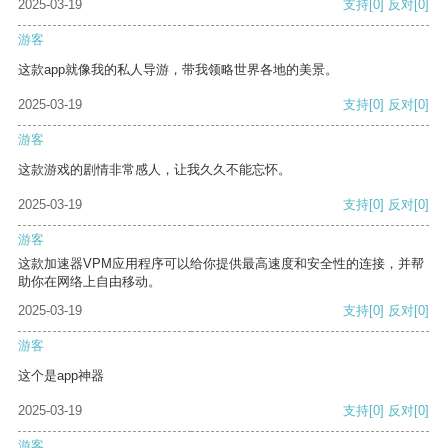
2025-03-19
支持
[0]
反对
[0]
游客
这款app就像我的私人导游，带我领略世界各地的美景。
2025-03-19
支持
[0]
反对
[0]
游客
这款游戏的剧情非常感人，让我久久不能忘怀。
2025-03-19
支持
[0]
反对
[0]
游客
这款加速器VPM应用程序可以给你提供最高速度和安全性的连接，并帮
助你在网络上自由移动。
2025-03-19
支持
[0]
反对
[0]
游客
这个是app神器
2025-03-19
支持
[0]
反对
[0]
游客